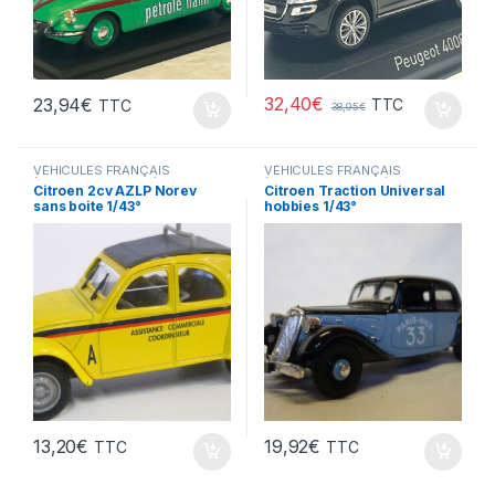
32,40
€
23,94
€
TTC
TTC
38,95
€
VÉHICULES FRANÇAIS
VÉHICULES FRANÇAIS
(voitures,camions...)
(voitures,camions...)
Citroen 2cv AZLP Norev
Citroen Traction Universal
sans boite 1/43°
hobbies 1/43°
13,20
€
19,92
€
TTC
TTC