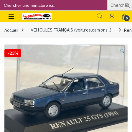
Search
for:
Open
0
Accueil
VÉHICULES FRANÇAIS (voitures,camions...)
Rena
-
23%