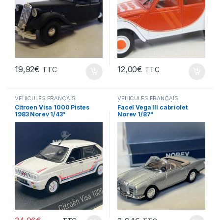
19,92
€
12,00
€
TTC
TTC
VÉHICULES FRANÇAIS
VÉHICULES FRANÇAIS
(voitures,camions...)
(voitures,camions...)
Citroen Visa 1000 Pistes
Facel Vega III cabriolet
1983 Norev 1/43°
Norev 1/87°