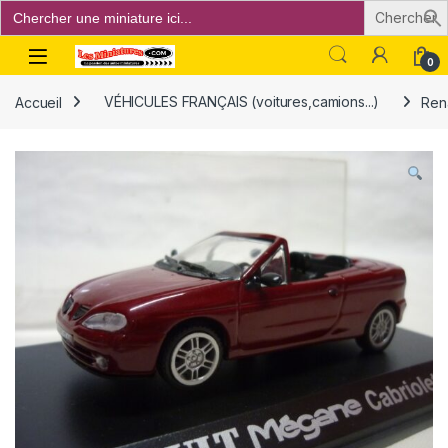
Search
for:
Open
0
Accueil
VÉHICULES FRANÇAIS (voitures,camions...)
Ren