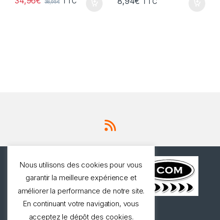
34,96
€
8,94
€
TTC
TTC
38,95
€
Nous utilisons des cookies pour vous
garantir la meilleure expérience et
améliorer la performance de notre site.
En continuant votre navigation, vous
Une question ? Appelez
acceptez le dépôt des cookies.
nous!