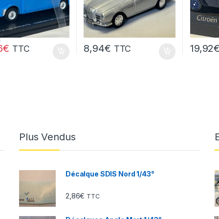
€
6
€
8,94
€
19,92
TTC
TTC
Plus Vendus
Décalque SDIS Nord 1/43°
2,86
€
TTC