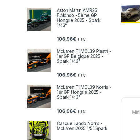
Aston Martin AMR25
F.Alonso - 5ème GP
Hongrie 2025 - Spark
1/43°
106,96
€
TTC
McLaren F1 MCL39 Piastri -
1er GP Belgique 2025 -
Spark 1/43°
106,96
€
TTC
McLaren F1 MCL39 Norris -
1er GP Hongrie 2025 -
Spark 1/43°
106,96
€
TTC
Min
Casque Lando Norris -
McLaren 2025 1/5° Spark