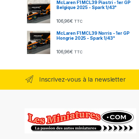
McLaren F1 MCL39 Piastri - 1er GP
Belgique 2025 - Spark 1/43°
106,96
€
TTC
McLaren F1 MCL39 Norris - 1er GP
Hongrie 2025 - Spark 1/43°
106,96
€
TTC
Inscrivez-vous à la newsletter