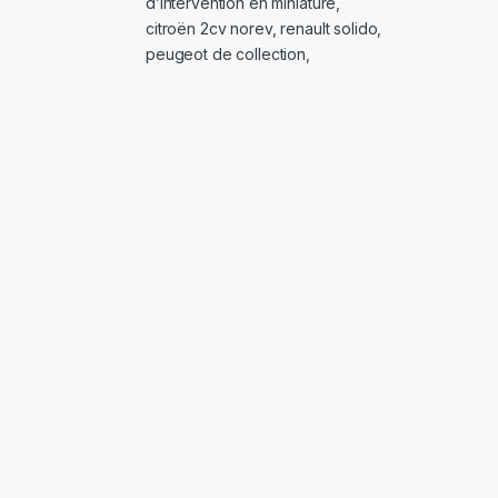
d’intervention en miniature
,
citroën 2cv norev
,
renault solido
,
peugeot de collection
,