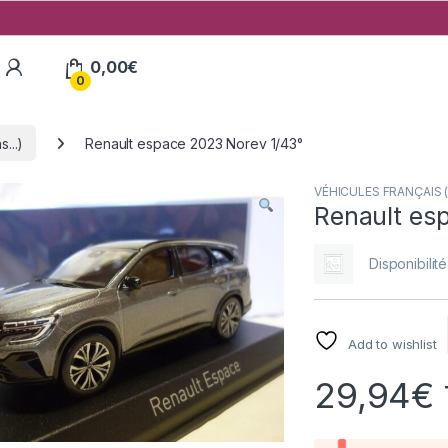
My Account
0,00
€
0
...)
Renault espace 2023 Norev 1/43°
VÉHICULES FRANÇAIS (v
Renault es
Disponibilité
Add to wishlist
29,94
€