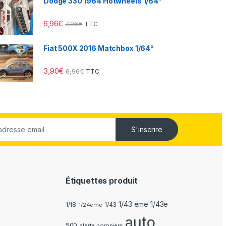
Dodge 330 1964 Hotwheels 1/64°
6,96
€
7,96
€
TTC
Fiat 500X 2016 Matchbox 1/64°
3,90
€
6,96
€
TTC
S'inscrire
Étiquettes produit
1/43 eme 1/43e
1/18
1/24eme
1/43
auto
500
alerte pompiers