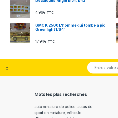
Décalques Angle Mort 1/43°
4,96
€
TTC
GMC K 2500 L'homme qui tombe a pic
Greenlight 1/64°
17,94
€
TTC
..
;;
Mots les plus recherchés
auto miniature de police
,
autos de
sport en miniature
,
véhicule