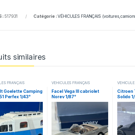
 :
517931
Catégorie :
VÉHICULES FRANÇAIS (voitures,camions.
its similaires
LES FRANÇAIS
VÉHICULES FRANÇAIS
VÉHICULE
s,camions...)
(voitures,camions...)
(voitures,
lt Goelette Camping
Facel Vega III cabriolet
Citroen
51 Perfex 1/43°
Norev 1/87°
Solido 1