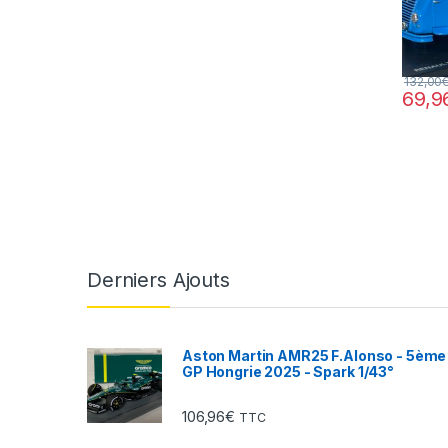
132,00
69,9
Derniers Ajouts
Aston Martin AMR25 F.Alonso - 5ème
GP Hongrie 2025 - Spark 1/43°
106,96
€
TTC