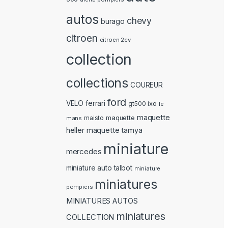
autos
chevy
burago
citroen
citroen 2cv
collection
collections
COUREUR
ford
ferrari
VELO
ixo
gt500
le
maquette
maquette
mans
maisto
heller
maquette tamya
miniature
mercedes
miniature auto talbot
miniature
miniatures
pompiers
MINIATURES AUTOS
miniatures
COLLECTION