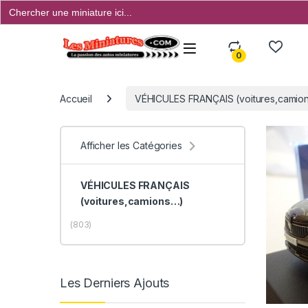
Search
for:
Open
0
Accueil
VÉHICULES FRANÇAIS (voitures,camions
Afficher les Catégories
VÉHICULES FRANÇAIS
(voitures,camions…)
(803)
Les Derniers Ajouts