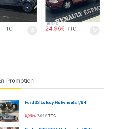
29,94
€
€
24,96
€
TTC
TTC
En Promotion
Ford 33 Lo Boy Hotwheels 1/64°
6,96
€
7,96
€
TTC