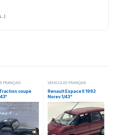
..)
S FRANÇAIS
VÉHICULES FRANÇAIS
camions...)
(voitures,camions...)
 Traction coupé
Renault Espace II 1992
/43°
Norev 1/43°