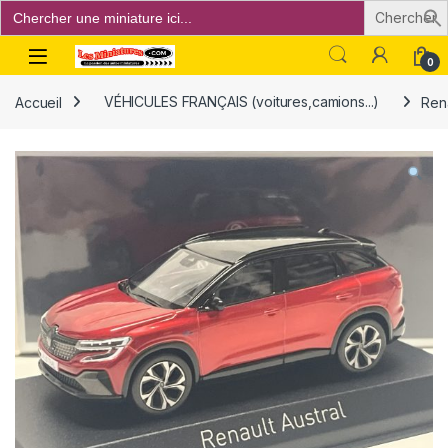
Search
for:
Open
0
Accueil
VÉHICULES FRANÇAIS (voitures,camions...)
Rena