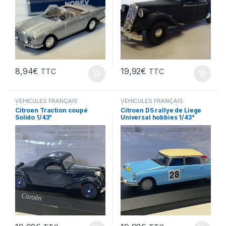
8,94
€
19,92
€
TTC
TTC
VÉHICULES FRANÇAIS
VÉHICULES FRANÇAIS
(voitures,camions...)
(voitures,camions...)
Citroen Traction coupé
Citroen DS rallye de Liege
Solido 1/43°
Universal hobbies 1/43°