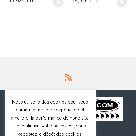
19,92
€
19,92
€
TTC
TTC
Nous utilisons des cookies pour vous
garantir la meilleure expérience et
améliorer la performance de notre site.
En continuant votre navigation, vous
Une question ? Appelez
acceptez le dépôt des cookies.
nous!