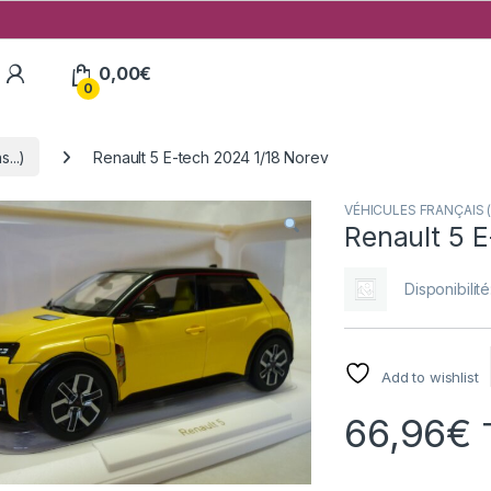
My Account
0,00
€
0
...)
Renault 5 E-tech 2024 1/18 Norev
VÉHICULES FRANÇAIS (v
Renault 5 
Disponibilité
Add to wishlist
66,96
€