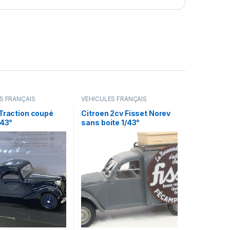
S FRANÇAIS
VÉHICULES FRANÇAIS
camions...)
(voitures,camions...)
 Traction coupé
Citroen 2cv Fisset Norev
/43°
sans boite 1/43°