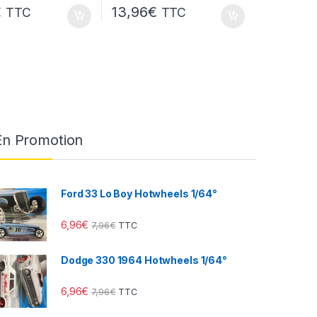
€
13,96
€
TTC
TTC
En Promotion
Ford 33 Lo Boy Hotwheels 1/64°
6,96
€
7,96
€
TTC
Dodge 330 1964 Hotwheels 1/64°
6,96
€
7,96
€
TTC