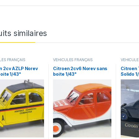
its similaires
LES FRANÇAIS
VÉHICULES FRANÇAIS
VÉHICULE
s,camions...)
(voitures,camions...)
(voitures,
n 2cv AZLP Norev
Citroen 2cv6 Norev sans
Citroen
oite 1/43°
boite 1/43°
Solido 1