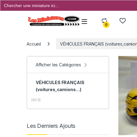
Search
for:
Open
0
Accueil
VÉHICULES FRANÇAIS (voitures,camions
Afficher les Catégories
VÉHICULES FRANÇAIS
(voitures,camions…)
(803)
Les Derniers Ajouts