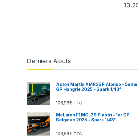
13,2
Derniers Ajouts
Aston Martin AMR25 F.Alonso - 5ème
GP Hongrie 2025 - Spark 1/43°
106,96
€
TTC
McLaren F1 MCL39 Piastri - 1er GP
Belgique 2025 - Spark 1/43°
106,96
€
TTC