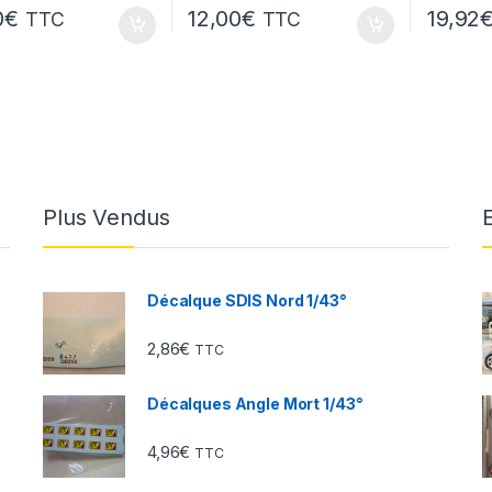
0
€
12,00
€
19,92
TTC
TTC
Plus Vendus
Décalque SDIS Nord 1/43°
2,86
€
TTC
Décalques Angle Mort 1/43°
4,96
€
TTC