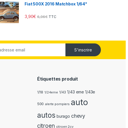
Fiat 500X 2016 Matchbox 1/64°
3,90
€
6,96
€
TTC
S'inscrire
Étiquettes produit
1/43 eme 1/43e
1/18
1/24eme
1/43
auto
500
alerte pompiers
autos
chevy
burago
citroen
citroen 2cv