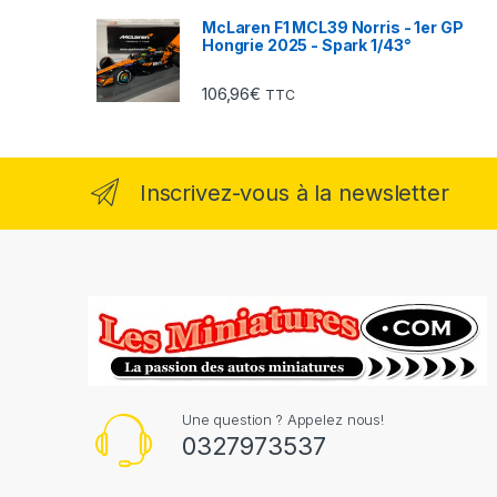
McLaren F1 MCL39 Norris - 1er GP
Hongrie 2025 - Spark 1/43°
106,96
€
TTC
Inscrivez-vous à la newsletter
Une question ? Appelez nous!
0327973537