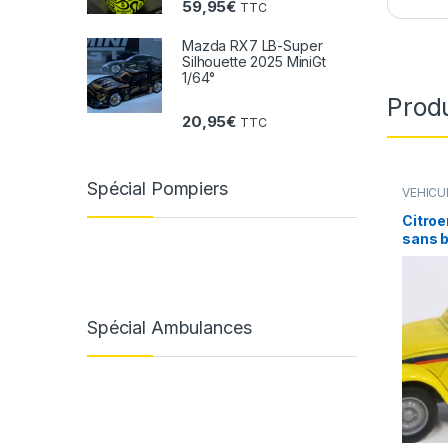
59,95
€
TTC
Mazda RX7 LB-Super
Silhouette 2025 MiniGt
1/64°
Produ
20,95
€
TTC
Spécial Pompiers
VÉHICU
(voiture
Citroe
sans b
Spécial Ambulances