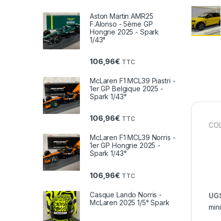
Aston Martin AMR25
F.Alonso - 5ème GP
Hongrie 2025 - Spark
1/43°
106,96
€
TTC
McLaren F1 MCL39 Piastri -
1er GP Belgique 2025 -
Spark 1/43°
106,96
€
TTC
COL
McLaren F1 MCL39 Norris -
1er GP Hongrie 2025 -
Spark 1/43°
106,96
€
TTC
Casque Lando Norris -
UGS
McLaren 2025 1/5° Spark
min