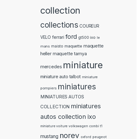
collection
collections
COUREUR
ford
ferrari
VELO
ixo
gt500
le
maquette
maquette
mans
maisto
heller
maquette tamya
miniature
mercedes
miniature auto talbot
miniature
miniatures
pompiers
MINIATURES AUTOS
miniatures
COLLECTION
autos collection ixo
miniature voiture volkswagen combi t1
norev
mustang
peugeot
oxford