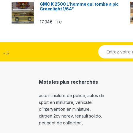
GMC K 2500 L'homme qui tombe a pic
Greenlight 1/64°
17,94
€
TTC
..
;;
Mots les plus recherchés
auto miniature de police
,
autos de
sport en miniature
,
véhicule
d’intervention en miniature
,
citroën 2cv norev
,
renault solido
,
peugeot de collection
,