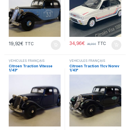
34,96
€
19,92
€
TTC
TTC
38,95
€
VÉHICULES FRANÇAIS
VÉHICULES FRANÇAIS
(voitures,camions...)
(voitures,camions...)
Citroen Traction Vitesse
Citroen Traction 11cv Norev
1/43°
1/43°