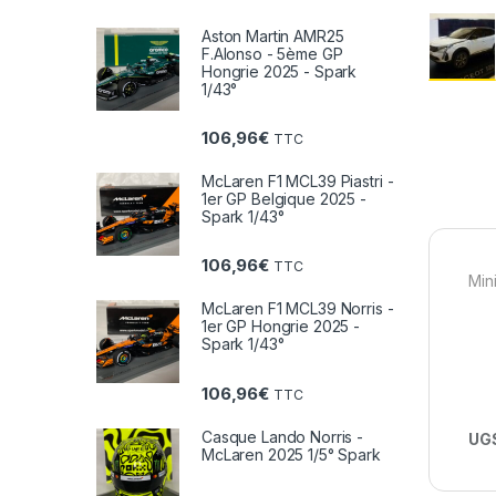
Aston Martin AMR25
F.Alonso - 5ème GP
Hongrie 2025 - Spark
1/43°
106,96
€
TTC
McLaren F1 MCL39 Piastri -
1er GP Belgique 2025 -
Spark 1/43°
106,96
€
TTC
Min
McLaren F1 MCL39 Norris -
1er GP Hongrie 2025 -
Spark 1/43°
106,96
€
TTC
Casque Lando Norris -
UGS
McLaren 2025 1/5° Spark