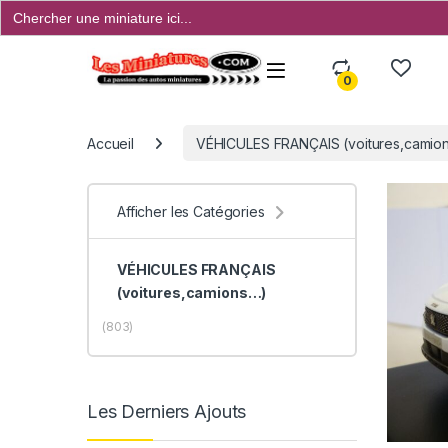
Search
for:
Open
0
Accueil
VÉHICULES FRANÇAIS (voitures,camions
Afficher les Catégories
VÉHICULES FRANÇAIS
(voitures,camions…)
(803)
Les Derniers Ajouts