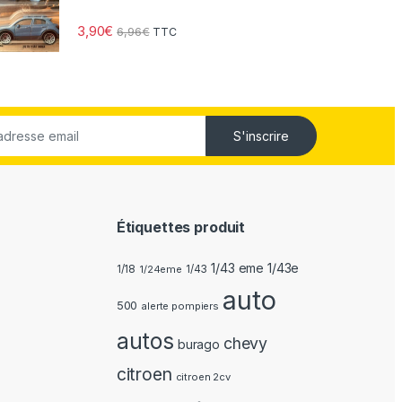
3,90
€
6,96
€
TTC
S'inscrire
Étiquettes produit
1/43 eme 1/43e
1/18
1/24eme
1/43
auto
500
alerte pompiers
autos
chevy
burago
citroen
citroen 2cv