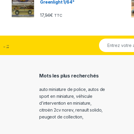
Greenlight 1/64°
17,94
€
TTC
..
;;
Mots les plus recherchés
auto miniature de police
,
autos de
sport en miniature
,
véhicule
d’intervention en miniature
,
citroën 2cv norev
,
renault solido
,
peugeot de collection
,