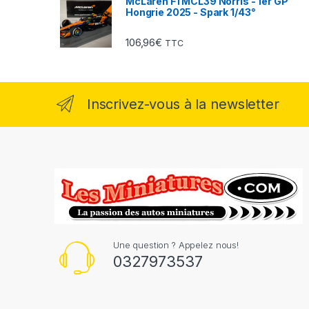
McLaren F1 MCL39 Norris - 1er GP
Hongrie 2025 - Spark 1/43°
106,96
€
TTC
Inscrivez-vous à la newsletter
Une question ? Appelez nous!
0327973537