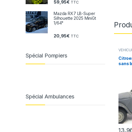
59,95
€
TTC
Mazda RX7 LB-Super
Silhouette 2025 MiniGt
1/64°
Produ
20,95
€
TTC
VÉHICU
(voiture
Spécial Pompiers
Citroe
sans b
Spécial Ambulances
13,9