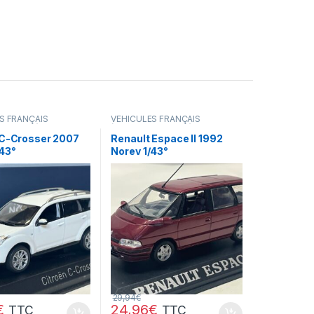
S FRANÇAIS
VÉHICULES FRANÇAIS
camions...)
(voitures,camions...)
 C-Crosser 2007
Renault Espace II 1992
/43°
Norev 1/43°
29,94
€
€
24,96
€
TTC
TTC