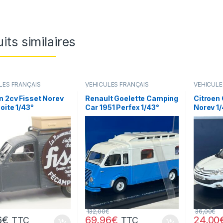
its similaires
LES FRANÇAIS
VÉHICULES FRANÇAIS
VÉHICULE
s,camions...)
(voitures,camions...)
(voitures,
n 2cv Fisset Norev
Renault Goelette Camping
Citroen
oite 1/43°
Car 1951 Perfex 1/43°
Norev 1
132,00
€
36,00
€
6
€
69,96
€
24,00
TTC
TTC