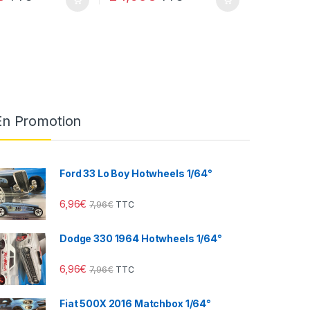
En Promotion
Ford 33 Lo Boy Hotwheels 1/64°
6,96
€
7,96
€
TTC
Dodge 330 1964 Hotwheels 1/64°
6,96
€
7,96
€
TTC
Fiat 500X 2016 Matchbox 1/64°