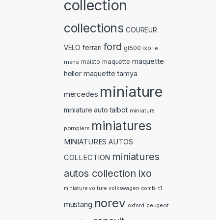
collection
collections
COUREUR
ford
ferrari
VELO
ixo
gt500
le
maquette
maquette
mans
maisto
heller
maquette tamya
miniature
mercedes
miniature auto talbot
miniature
miniatures
pompiers
MINIATURES AUTOS
miniatures
COLLECTION
autos collection ixo
miniature voiture volkswagen combi t1
norev
mustang
peugeot
oxford