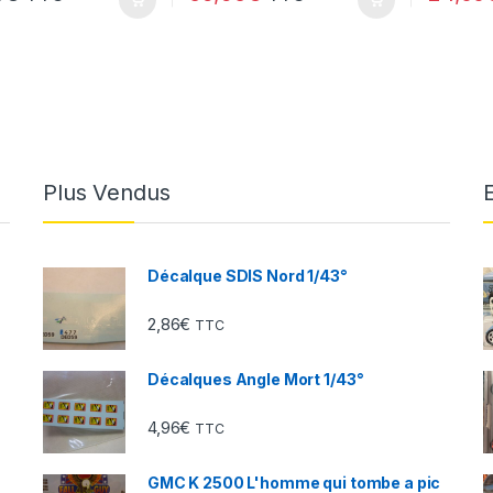
Plus Vendus
Décalque SDIS Nord 1/43°
2,86
€
TTC
Décalques Angle Mort 1/43°
4,96
€
TTC
GMC K 2500 L'homme qui tombe a pic