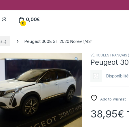
My Account
0,00
€
0
...)
Peugeot 3008 GT 2020 Norev 1/43°
VÉHICULES FRANÇAIS (v
Peugeot 30
Disponibilité
Add to wishlist
38,95
€