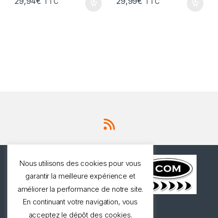
29,94
€
29,99
€
TTC
TTC
Nous utilisons des cookies pour vous
garantir la meilleure expérience et
améliorer la performance de notre site.
En continuant votre navigation, vous
Une question ? Appelez
acceptez le dépôt des cookies.
nous!