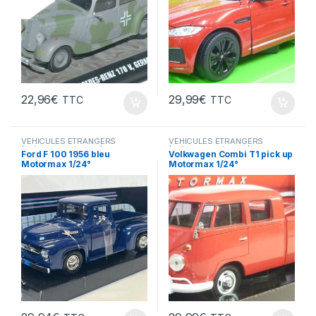
22,96
€
29,99
€
TTC
TTC
VÉHICULES ÉTRANGERS
VÉHICULES ÉTRANGERS
(voitures,camions ...)
(voitures,camions ...)
Ford F 100 1956 bleu
Volkwagen Combi T1 pick up
Motormax 1/24°
Motormax 1/24°