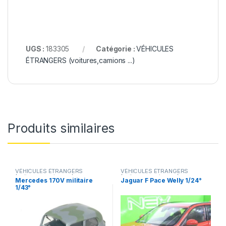
UGS :
183305
Catégorie :
VÉHICULES
ÉTRANGERS (voitures,camions ...)
Produits similaires
VÉHICULES ÉTRANGERS
VÉHICULES ÉTRANGERS
(voitures,camions ...)
,
(voitures,camions ...)
Mercedes 170V militaire
Jaguar F Pace Welly 1/24°
VÉHICULES INTERVENTION
1/43°
(gendarmerie, pompiers, police,
ambulance..)