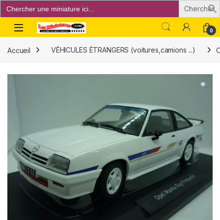
Search
for:
Open
0
Accueil
VÉHICULES ÉTRANGERS (voitures,camions ...)
O