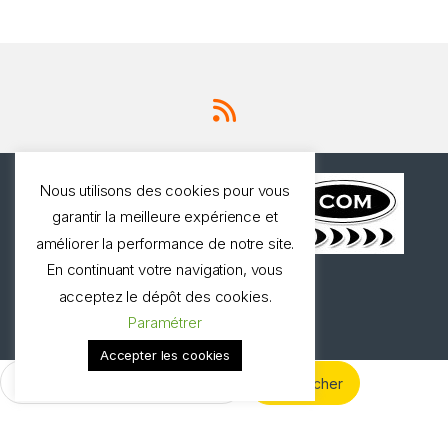
Nous utilisons des cookies pour vous
garantir la meilleure expérience et
améliorer la performance de notre site.
En continuant votre navigation, vous
Une question ? Appelez
acceptez le dépôt des cookies.
nous!
Paramétrer
0327973537
Accepter les cookies
Rechercher :