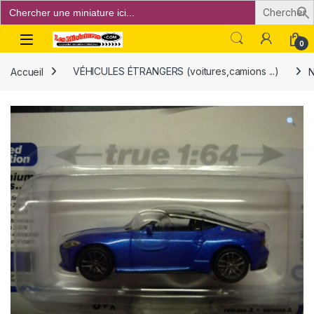
Search
for:
Open
0
Accueil
VÉHICULES ÉTRANGERS (voitures,camions ...)
N