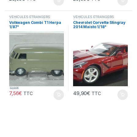
VÉHICULES ÉTRANGERS
VÉHICULES ÉTRANGERS
(voitures,camions ...)
(voitures,camions ...)
Volkwagen Combi T1 Herpa
Chevrolet Corvette Stingray
1/87°
2014 Maisto 1/18°
12,90
€
7,56
€
49,90
€
TTC
TTC