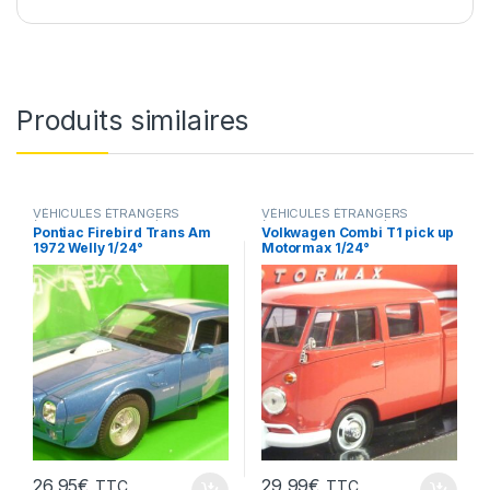
Produits similaires
VÉHICULES ÉTRANGERS
VÉHICULES ÉTRANGERS
(voitures,camions ...)
(voitures,camions ...)
Pontiac Firebird Trans Am
Volkwagen Combi T1 pick up
1972 Welly 1/24°
Motormax 1/24°
26,95
€
29,99
€
TTC
TTC