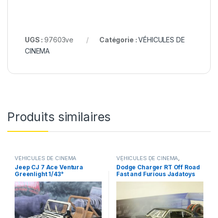
UGS :
97603ve
Catégorie :
VÉHICULES DE
CINEMA
Produits similaires
VÉHICULES DE CINEMA
VÉHICULES DE CINEMA
,
VÉHICULES ÉTRANGERS
Jeep CJ 7 Ace Ventura
Dodge Charger RT Off Road
(voitures,camions ...)
Greenlight 1/43°
Fast and Furious Jadatoys
1/24°