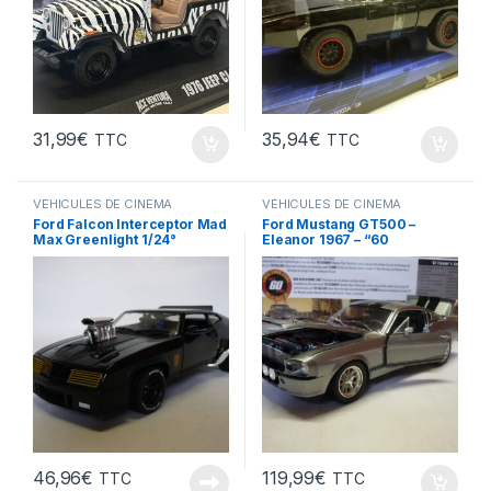
31,99
€
35,94
€
TTC
TTC
VÉHICULES DE CINEMA
VÉHICULES DE CINEMA
Ford Falcon Interceptor Mad
Ford Mustang GT500 –
Max Greenlight 1/24°
Eleanor 1967 – “60
Secondes Chrono (2000) ”
1/18° Greenlight
46,96
€
119,99
€
TTC
TTC