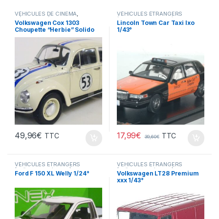
VÉHICULES DE CINEMA
,
VÉHICULES ÉTRANGERS
VÉHICULES ÉTRANGERS
(voitures,camions ...)
Volkswagen Cox 1303
Lincoln Town Car Taxi Ixo
(voitures,camions ...)
Choupette “Herbie” Solido
1/43°
1/18°
17,99
€
49,96
€
TTC
TTC
39,60
€
VÉHICULES ÉTRANGERS
VÉHICULES ÉTRANGERS
(voitures,camions ...)
(voitures,camions ...)
Ford F 150 XL Welly 1/24°
Volkswagen LT28 Premium
xxx 1/43°