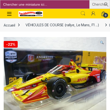
Search
for:
Open
0
Accueil
VÉHICULES DE COURSE (rallye, Le Mans, F1 ...)
-
22%