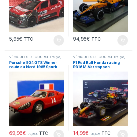
5,95
€
94,96
€
TTC
TTC
VÉHICULES DE COURSE (rallye,
VÉHICULES DE COURSE (rallye,
Le Mans, F1 ...)
Le Mans, F1 ...)
Porsche 904 GTS Winner
F1 Red Bull Honda racing
route du Nord 1965 Spark
RB16 M.Verstappen
1/43°
Champion du monde 2021
Burago 1/43°
69,96
€
14,95
€
TTC
TTC
79,96
€
38,40
€