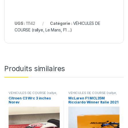
UGS :
11142
Catégorie :
VÉHICULES DE
COURSE (rallye, Le Mans, F1 ...)
Produits similaires
VÉHICULES DE COURSE (rallye,
VÉHICULES DE COURSE (rallye,
Le Mans, F1 ...)
,
VÉHICULES
Le Mans, F1 ...)
Citroen C3 Wrc 3 inches
McLaren F1 MCL35M
FRANÇAIS (voitures,camions...)
Norev
Ricciardo Winner Italie 2021
Spark 1/43°