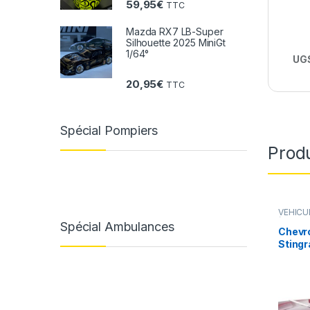
59,95
€
TTC
Mazda RX7 LB-Super
Silhouette 2025 MiniGt
1/64°
UGS
20,95
€
TTC
Spécial Pompiers
Produ
VÉHICU
(voiture
Spécial Ambulances
Chevro
Stingr