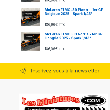
106,96
€
TTC
McLaren F1 MCL39 Piastri - 1er GP
Belgique 2025 - Spark 1/43°
106,96
€
TTC
McLaren F1 MCL39 Norris - 1er GP
Hongrie 2025 - Spark 1/43°
106,96
€
TTC
Inscrivez-vous à la newsletter