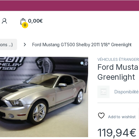
My Account
0,00
€
0
ns ...)
Ford Mustang GT500 Shelby 2011 1/18° Greenlight
VÉHICULES ÉTRANGERS (
Ford Musta
Greenlight
Disponibilité
Add to wishlist
119,94
€