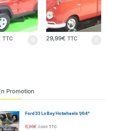
€
29,99
€
TTC
TTC
En Promotion
Ford 33 Lo Boy Hotwheels 1/64°
6,96
€
7,96
€
TTC