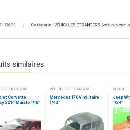
 :
13673
Catégorie :
VÉHICULES ÉTRANGERS (voitures,camions
its similaires
LES ÉTRANGERS
VÉHICULES ÉTRANGERS
VÉHICUL
s,camions ...)
(voitures,camions ...)
,
(voitures,c
VÉHICULES INTERVENTION
let Corvette
Mercedes 170V militaire
Jeep Wr
(gendarmerie, pompiers, police,
ay 2014 Maisto 1/18°
1/43°
1/24°
ambulance..)