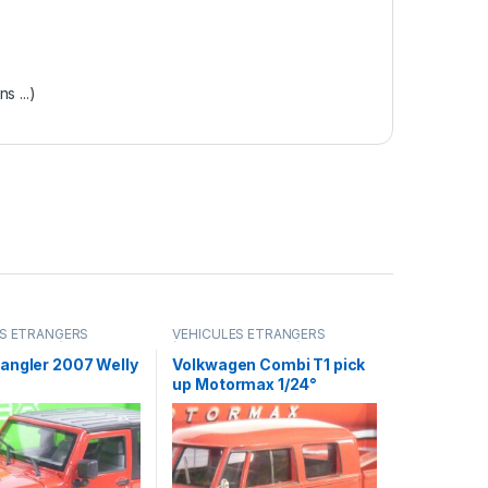
 ...)
ES ÉTRANGERS
VÉHICULES ÉTRANGERS
amions ...)
(voitures,camions ...)
angler 2007 Welly
Volkwagen Combi T1 pick
up Motormax 1/24°