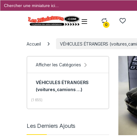
Search
for:
Open
0
Accueil
VÉHICULES ÉTRANGERS (voitures,camio
Afficher les Catégories
VÉHICULES ÉTRANGERS
(voitures,camions …)
(1 655)
Les Derniers Ajouts