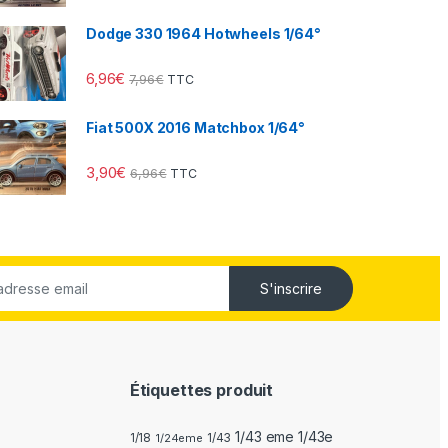
Dodge 330 1964 Hotwheels 1/64°
6,96
€
7,96
€
TTC
Fiat 500X 2016 Matchbox 1/64°
3,90
€
6,96
€
TTC
S'inscrire
Étiquettes produit
1/43 eme 1/43e
1/18
1/24eme
1/43