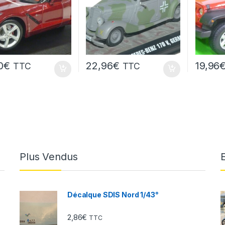
0
€
22,96
€
19,96
TTC
TTC
Plus Vendus
Décalque SDIS Nord 1/43°
2,86
€
TTC