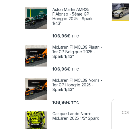
Aston Martin AMR25
F.Alonso - 5ème GP
Hongrie 2025 - Spark
1/43°
106,96
€
TTC
McLaren F1 MCL39 Piastri -
1er GP Belgique 2025 -
Spark 1/43°
106,96
€
TTC
McLaren F1 MCL39 Norris -
1er GP Hongrie 2025 -
Spark 1/43°
106,96
€
TTC
COL
Casque Lando Norris -
McLaren 2025 1/5° Spark