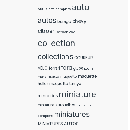
auto
500
alerte pompiers
autos
chevy
burago
citroen
citroen 2cv
collection
collections
COUREUR
ford
ferrari
VELO
ixo
gt500
le
maquette
maquette
mans
maisto
heller
maquette tamya
miniature
mercedes
miniature auto talbot
miniature
miniatures
pompiers
MINIATURES AUTOS