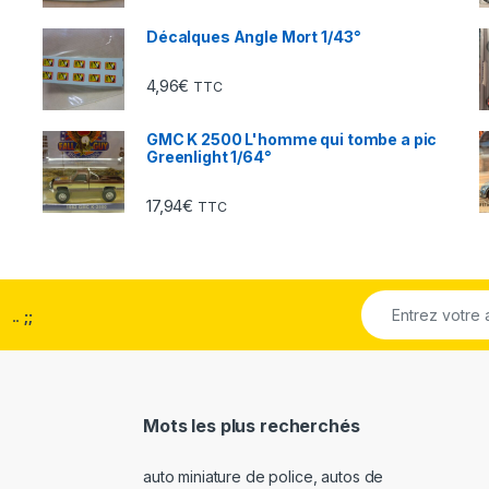
Décalques Angle Mort 1/43°
4,96
€
TTC
GMC K 2500 L'homme qui tombe a pic
Greenlight 1/64°
17,94
€
TTC
..
;;
Mots les plus recherchés
auto miniature de police
,
autos de