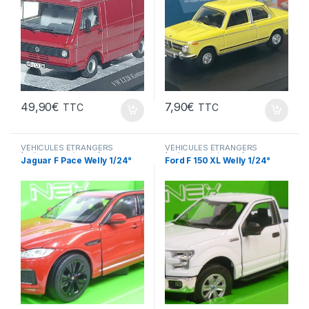
49,90
€
7,90
€
TTC
TTC
VÉHICULES ÉTRANGERS
VÉHICULES ÉTRANGERS
(voitures,camions ...)
(voitures,camions ...)
Jaguar F Pace Welly 1/24°
Ford F 150 XL Welly 1/24°