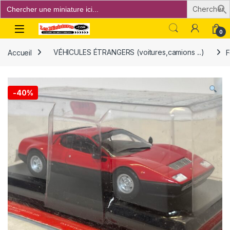
Search
for:
Open
0
Accueil
VÉHICULES ÉTRANGERS (voitures,camions ...)
F
-
40%