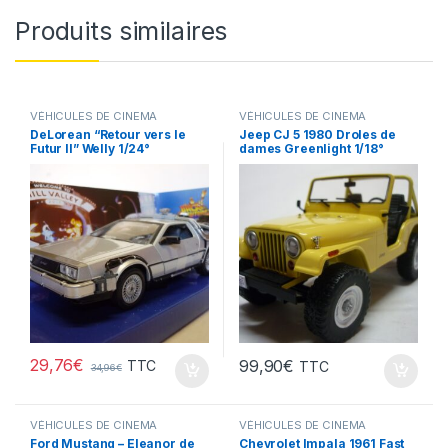
Produits similaires
VÉHICULES DE CINEMA
VÉHICULES DE CINEMA
DeLorean “Retour vers le
Jeep CJ 5 1980 Droles de
Futur II” Welly 1/24°
dames Greenlight 1/18°
29,76
€
99,90
€
TTC
TTC
34,96
€
VÉHICULES DE CINEMA
VÉHICULES DE CINEMA
Ford Mustang – Eleanor de
Chevrolet Impala 1961 Fast