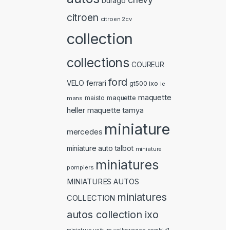
burago
citroen
citroen 2cv
collection
collections
COUREUR
ford
ferrari
VELO
ixo
gt500
le
maquette
maquette
mans
maisto
heller
maquette tamya
miniature
mercedes
miniature auto talbot
miniature
miniatures
pompiers
MINIATURES AUTOS
miniatures
COLLECTION
autos collection ixo