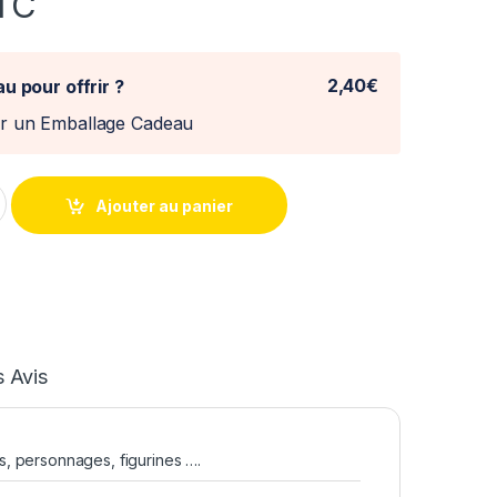
TC
2,40€
u pour offrir ?
er un Emballage Cadeau
 quantity
Ajouter au panier
 Avis
, personnages, figurines ….