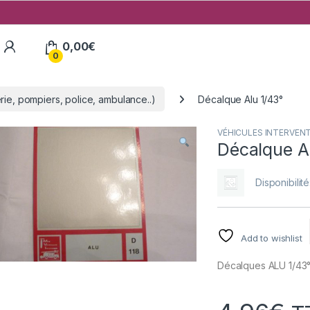
My Account
0,00
€
0
, pompiers, police, ambulance..)
Décalque Alu 1/43°
VÉHICULES INTERVENTIO
Décalque A
Disponibilité
Add to wishlist
Décalques ALU 1/43