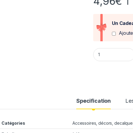
4,96
€
T
Un Cadea
Ajout
Décalque Alu 1/43°
Specification
Les
Catégories
Accessoires, décors, decalques