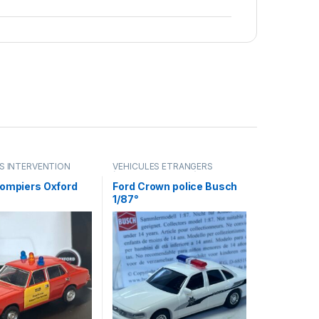
S INTERVENTION
VÉHICULES ÉTRANGERS
rie, pompiers, police,
(voitures,camions ...)
,
..)
VÉHICULES INTERVENTION
pompiers Oxford
Ford Crown police Busch
(gendarmerie, pompiers, police,
1/87°
ambulance..)