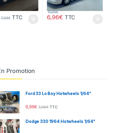
11,90
€
6,96
€
TTC
TTC
7,96
€
En Promotion
Ford 33 Lo Boy Hotwheels 1/64°
6,96
€
7,96
€
TTC
Dodge 330 1964 Hotwheels 1/64°