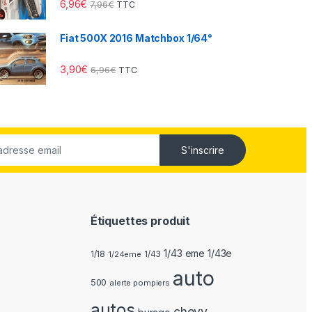
6,96
€
7,96
€
TTC
Fiat 500X 2016 Matchbox 1/64°
3,90
€
6,96
€
TTC
S'inscrire
Étiquettes produit
1/43 eme 1/43e
1/18
1/24eme
1/43
auto
500
alerte pompiers
autos
chevy