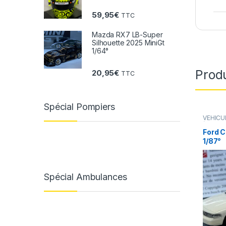
59,95
€
TTC
Mazda RX7 LB-Super
Silhouette 2025 MiniGt
1/64°
Produ
20,95
€
TTC
Spécial Pompiers
VÉHICU
(voiture
VÉHICU
Ford C
(gendar
1/87°
ambulan
Spécial Ambulances