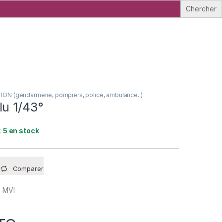
N (gendarmerie, pompiers, police, ambulance..)
lu 1/43°
:
5 en stock
Comparer
° MVI