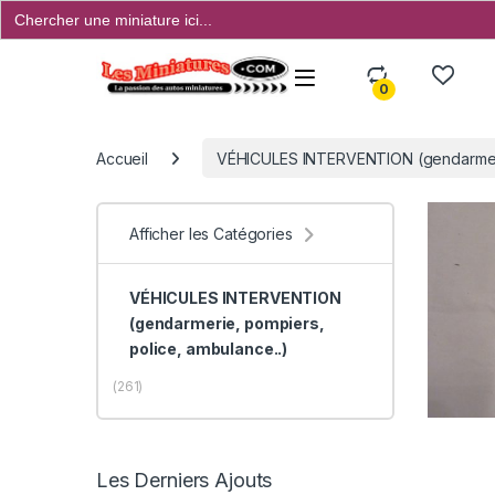
Search
for:
Open
0
Accueil
VÉHICULES INTERVENTION (gendarmerie
Afficher les Catégories
VÉHICULES INTERVENTION
(gendarmerie, pompiers,
police, ambulance..)
(261)
Les Derniers Ajouts