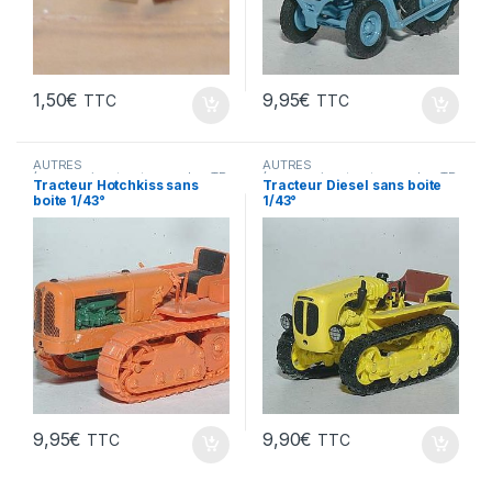
1,50
€
9,95
€
TTC
TTC
AUTRES
AUTRES
(accessoires,tracteurs,velos,TP
(accessoires,tracteurs,velos,TP
Tracteur Hotchkiss sans
Tracteur Diesel sans boite
...)
...)
boite 1/43°
1/43°
9,95
€
9,90
€
TTC
TTC