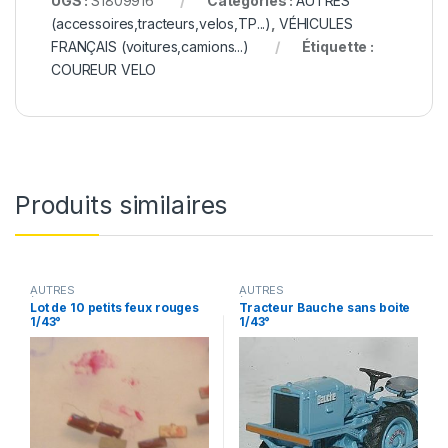
UGS :
S1809916
Catégories :
AUTRES
(accessoires,tracteurs,velos,TP...)
,
VÉHICULES
FRANÇAIS (voitures,camions...)
Étiquette :
COUREUR VELO
Produits similaires
AUTRES
AUTRES
(accessoires,tracteurs,velos,TP
(accessoires,tracteurs,velos,TP
Lot de 10 petits feux rouges
Tracteur Bauche sans boite
...)
,
VÉHICULES INTERVENTION
...)
1/43°
1/43°
(gendarmerie, pompiers, police,
ambulance..)