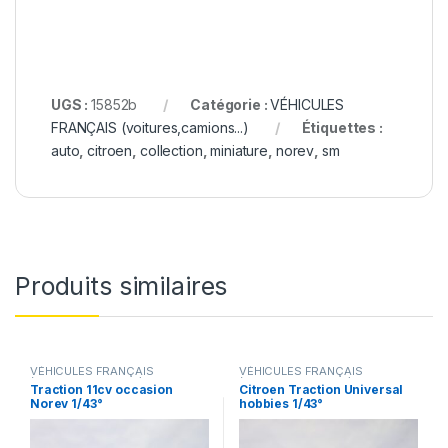
UGS :
15852b
Catégorie :
VÉHICULES
FRANÇAIS (voitures,camions...)
Étiquettes :
auto
,
citroen
,
collection
,
miniature
,
norev
,
sm
Produits similaires
VÉHICULES FRANÇAIS
VÉHICULES FRANÇAIS
(voitures,camions...)
(voitures,camions...)
Traction 11cv occasion
Citroen Traction Universal
Norev 1/43°
hobbies 1/43°