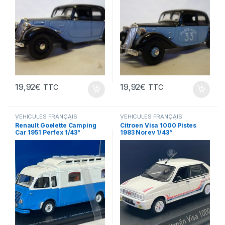
19,92
€
19,92
€
TTC
TTC
VÉHICULES FRANÇAIS
VÉHICULES FRANÇAIS
(voitures,camions...)
(voitures,camions...)
Renault Goelette Camping
Citroen Visa 1000 Pistes
Car 1951 Perfex 1/43°
1983 Norev 1/43°