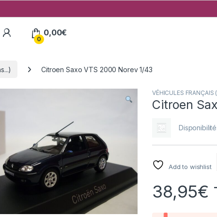
My Account
0,00
€
0
...)
Citroen Saxo VTS 2000 Norev 1/43
VÉHICULES FRANÇAIS (v
Citroen Sa
Disponibilité
Add to wishlist
38,95
€