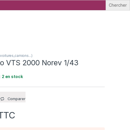
oitures,camions...)
xo VTS 2000 Norev 1/43
:
2 en stock
Comparer
TTC