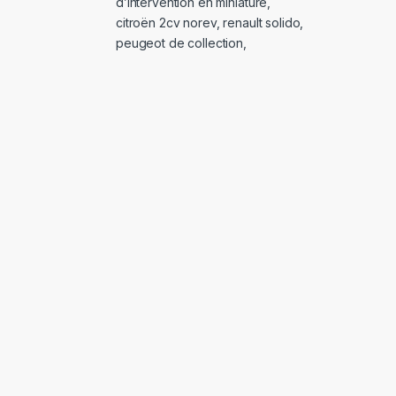
d’intervention en miniature
,
citroën 2cv norev
,
renault solido
,
peugeot de collection
,