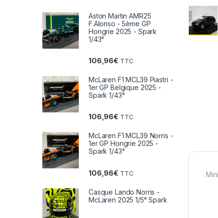
Aston Martin AMR25
F.Alonso - 5ème GP
Hongrie 2025 - Spark
1/43°
106,96
€
TTC
McLaren F1 MCL39 Piastri -
1er GP Belgique 2025 -
Spark 1/43°
106,96
€
TTC
McLaren F1 MCL39 Norris -
1er GP Hongrie 2025 -
Spark 1/43°
106,96
€
TTC
Min
Casque Lando Norris -
McLaren 2025 1/5° Spark