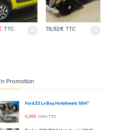
€
19,92
€
TTC
TTC
En Promotion
Ford 33 Lo Boy Hotwheels 1/64°
6,96
€
7,96
€
TTC