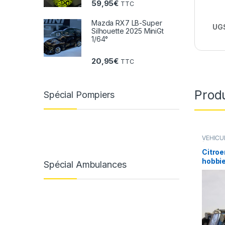
59,95
€
TTC
Mazda RX7 LB-Super
UGS
Silhouette 2025 MiniGt
1/64°
20,95
€
TTC
Produ
Spécial Pompiers
VÉHICU
(voiture
Citroe
hobbie
Spécial Ambulances