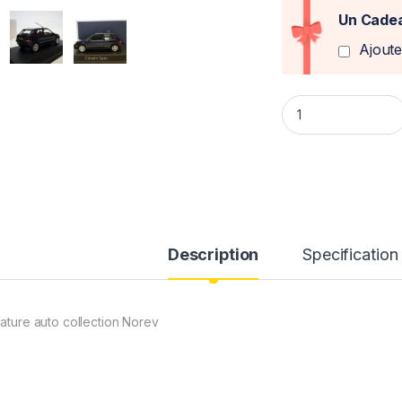
Un Cadea
Ajout
Citroen Saxo VTS 2
Description
Specification
iature auto collection Norev