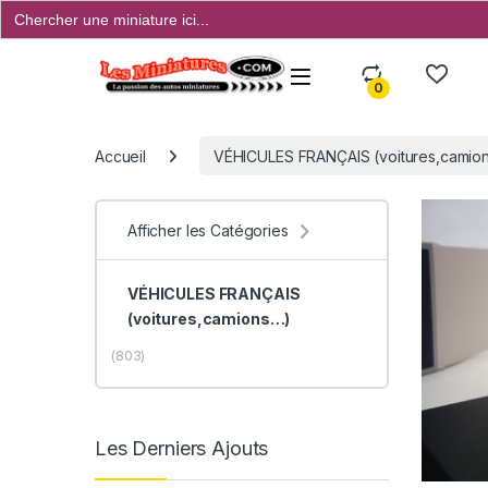
Search
for:
Open
0
Accueil
VÉHICULES FRANÇAIS (voitures,camions
Afficher les Catégories
VÉHICULES FRANÇAIS
(voitures,camions…)
(803)
Les Derniers Ajouts