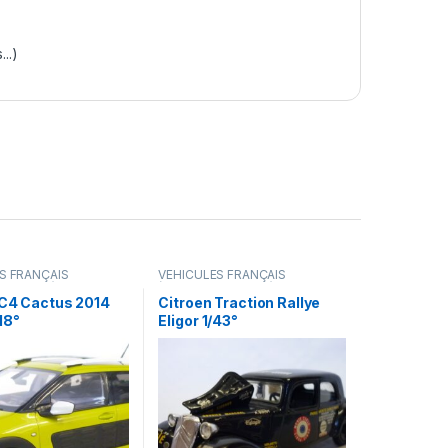
..)
S FRANÇAIS
VÉHICULES FRANÇAIS
camions...)
(voitures,camions...)
 C4 Cactus 2014
Citroen Traction Rallye
18°
Eligor 1/43°