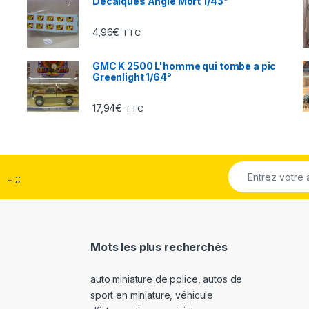
Décalques Angle Mort 1/43°
4,96
€
TTC
GMC K 2500 L'homme qui tombe a pic
Greenlight 1/64°
17,94
€
TTC
..
;;
Mots les plus recherchés
auto miniature de police
,
autos de
sport en miniature
,
véhicule