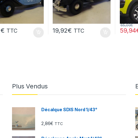
65,00
€
2
€
19,92
€
59,94
TTC
TTC
Plus Vendus
Décalque SDIS Nord 1/43°
2,86
€
TTC