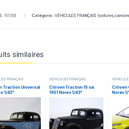
 :
155158
Catégorie :
VÉHICULES FRANÇAIS (voitures,camions.
its similaires
LES FRANÇAIS
VÉHICULES FRANÇAIS
VÉHICULE
s,camions...)
(voitures,camions...)
(voitures,
n Traction Universal
Citroen Traction 15 six
Citroen
s 1/43°
1951 Norev 1/43°
Norev 1/