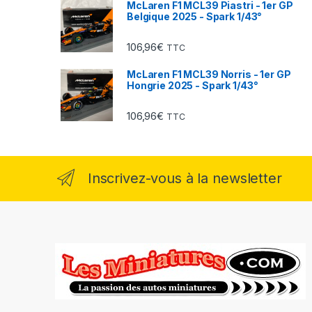
McLaren F1 MCL39 Piastri - 1er GP
Belgique 2025 - Spark 1/43°
106,96
€
TTC
McLaren F1 MCL39 Norris - 1er GP
Hongrie 2025 - Spark 1/43°
106,96
€
TTC
Inscrivez-vous à la newsletter