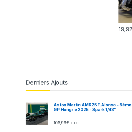
19,9
Derniers Ajouts
Aston Martin AMR25 F.Alonso - 5ème
GP Hongrie 2025 - Spark 1/43°
106,96
€
TTC