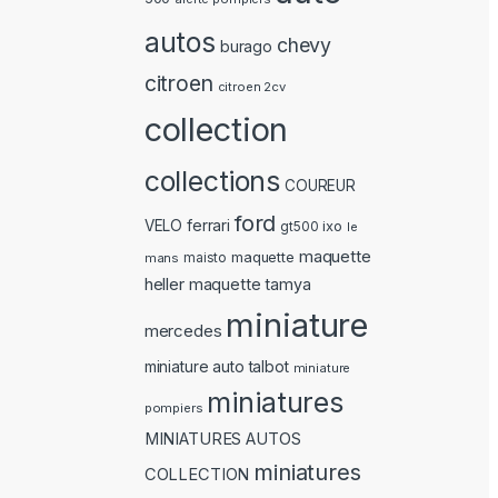
autos
chevy
burago
citroen
citroen 2cv
collection
collections
COUREUR
ford
ferrari
VELO
ixo
gt500
le
maquette
maquette
mans
maisto
heller
maquette tamya
miniature
mercedes
miniature auto talbot
miniature
miniatures
pompiers
MINIATURES AUTOS
miniatures
COLLECTION