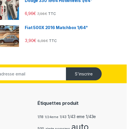
Dodge 330 1964 Hotwheels 1/64°
6,96
€
7,96
€
TTC
Fiat 500X 2016 Matchbox 1/64°
3,90
€
6,96
€
TTC
S'inscrire
Étiquettes produit
1/43 eme 1/43e
1/18
1/24eme
1/43
auto
500
alerte pompiers