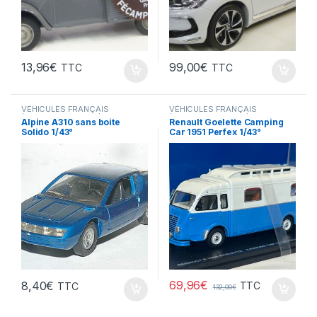
13,96
€
99,00
€
TTC
TTC
VÉHICULES FRANÇAIS
VÉHICULES FRANÇAIS
(voitures,camions...)
(voitures,camions...)
Alpine A310 sans boite
Renault Goelette Camping
Solido 1/43°
Car 1951 Perfex 1/43°
69,96
€
8,40
€
TTC
TTC
132,00
€