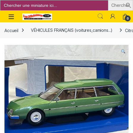
Search
for:
Open
0
Accueil
VÉHICULES FRANÇAIS (voitures,camions...)
Cit