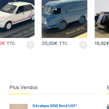
6
€
35,00
€
19,92
TTC
TTC
Plus Vendus
Décalque SDIS Nord 1/43°