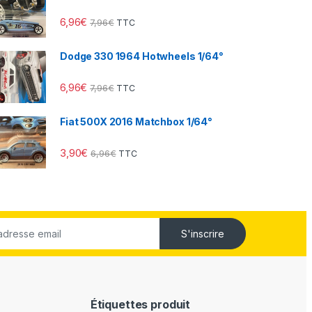
6,96
€
7,96
€
TTC
Dodge 330 1964 Hotwheels 1/64°
6,96
€
7,96
€
TTC
Fiat 500X 2016 Matchbox 1/64°
3,90
€
6,96
€
TTC
S'inscrire
Étiquettes produit