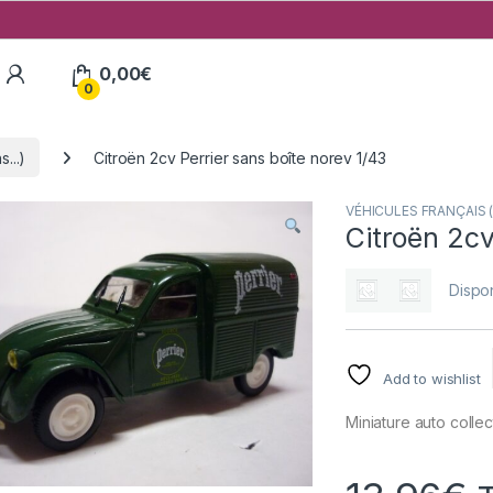
My Account
0,00
€
0
...)
Citroën 2cv Perrier sans boîte norev 1/43
VÉHICULES FRANÇAIS (v
Citroën 2cv
Dispon
Add to wishlist
Miniature auto collec