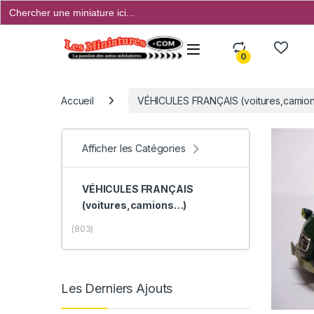
Search
for:
Open
0
Accueil
VÉHICULES FRANÇAIS (voitures,camions
Afficher les Catégories
VÉHICULES FRANÇAIS
(voitures,camions…)
(803)
Les Derniers Ajouts