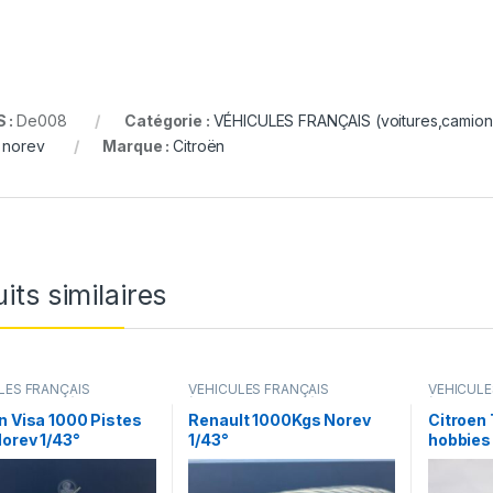
 :
De008
Catégorie :
VÉHICULES FRANÇAIS (voitures,camions
 norev
Marque :
Citroën
its similaires
LES FRANÇAIS
VÉHICULES FRANÇAIS
VÉHICULE
s,camions...)
(voitures,camions...)
(voitures,
n Visa 1000 Pistes
Renault 1000Kgs Norev
Citroen 
orev 1/43°
1/43°
hobbies