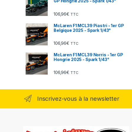
GP Hongrie 2025 - Spark 1/43°
106,96
€
TTC
McLaren F1 MCL39 Piastri - 1er GP
Belgique 2025 - Spark 1/43°
106,96
€
TTC
McLaren F1 MCL39 Norris - 1er GP
Hongrie 2025 - Spark 1/43°
106,96
€
TTC
Inscrivez-vous à la newsletter