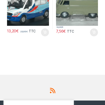
12,90
€
13,20
€
7,56
€
TTC
TTC
23,95
€