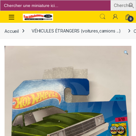
Search
for:
Open
0
Accueil
VÉHICULES ÉTRANGERS (voitures,camions ...)
C