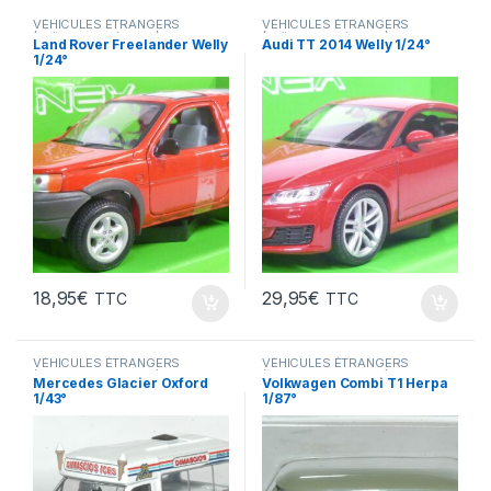
VÉHICULES ÉTRANGERS
VÉHICULES ÉTRANGERS
(voitures,camions ...)
(voitures,camions ...)
Land Rover Freelander Welly
Audi TT 2014 Welly 1/24°
1/24°
18,95
€
29,95
€
TTC
TTC
VÉHICULES ÉTRANGERS
VÉHICULES ÉTRANGERS
(voitures,camions ...)
(voitures,camions ...)
Mercedes Glacier Oxford
Volkwagen Combi T1 Herpa
1/43°
1/87°