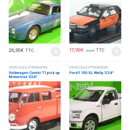
17,99
€
26,95
€
TTC
TTC
39,60
€
VÉHICULES ÉTRANGERS
VÉHICULES ÉTRANGERS
(voitures,camions ...)
(voitures,camions ...)
Volkwagen Combi T1 pick up
Ford F 150 XL Welly 1/24°
Motormax 1/24°