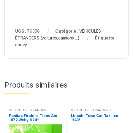
UGS :
79356
Catégorie :
VÉHICULES
ÉTRANGERS (voitures,camions ...)
Étiquette :
chevy
Produits similaires
VÉHICULES ÉTRANGERS
VÉHICULES ÉTRANGERS
(voitures,camions ...)
(voitures,camions ...)
Pontiac Firebird Trans Am
Lincoln Town Car Taxi Ixo
1972 Welly 1/24°
1/43°