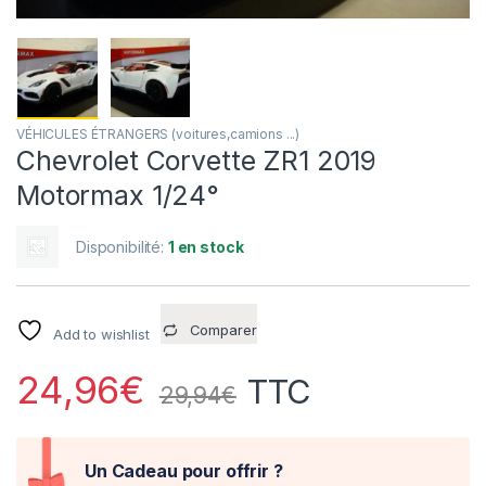
VÉHICULES ÉTRANGERS (voitures,camions ...)
Chevrolet Corvette ZR1 2019
Motormax 1/24°
Disponibilité:
1 en stock
Comparer
Add to wishlist
24,96
€
TTC
29,94
€
Un Cadeau pour offrir ?