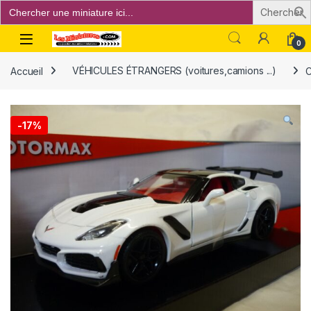
Search
for:
Open
0
Accueil
VÉHICULES ÉTRANGERS (voitures,camions ...)
C
-
17%