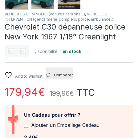
VÉHICULES ÉTRANGERS (voitures,camions ...)
,
VÉHICULES
INTERVENTION (gendarmerie, pompiers, police, ambulance..)
Chevrolet C30 dépanneuse police
New York 1967 1/18° Greenlight
Disponibilité:
1 en stock
Comparer
Add to wishlist
179,94
€
TTC
199,96
€
Un Cadeau pour offrir ?
Ajouter un Emballage Cadeau
2,40€