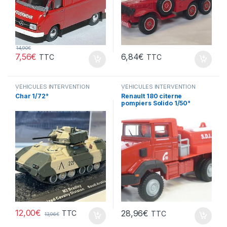
14,90
€
7,56
€
6,84
€
TTC
TTC
VÉHICULES INTERVENTION
VÉHICULES INTERVENTION
(gendarmerie, pompiers, police,
(gendarmerie, pompiers, police,
Char 1/72°
Renault 180 citerne
ambulance..)
ambulance..)
pompiers Solido 1/50°
12,00
€
28,96
€
TTC
TTC
13,96
€