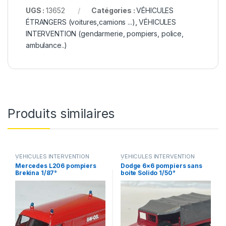
UGS :
13652
Catégories :
VÉHICULES
ÉTRANGERS (voitures,camions ...)
,
VÉHICULES
INTERVENTION (gendarmerie, pompiers, police,
ambulance..)
Produits similaires
VÉHICULES INTERVENTION
VÉHICULES INTERVENTION
(gendarmerie, pompiers, police,
(gendarmerie, pompiers, police,
Mercedes L206 pompiers
Dodge 6×6 pompiers sans
ambulance..)
ambulance..)
Brekina 1/87°
boite Solido 1/50°