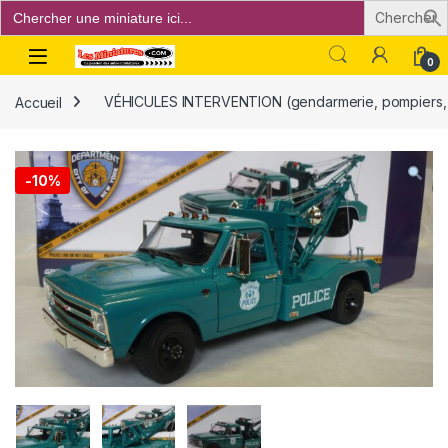
Search
for:
Open
0
Accueil
VÉHICULES INTERVENTION (gendarmerie, pompiers, p
-
10%