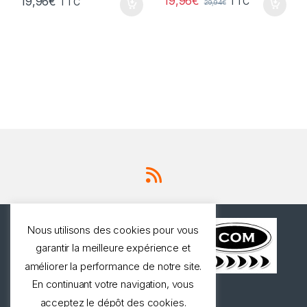
19,96
€
19,96
€
TTC
TTC
29,94
€
Nous utilisons des cookies pour vous
garantir la meilleure expérience et
améliorer la performance de notre site.
En continuant votre navigation, vous
Une question ? Appelez
acceptez le dépôt des cookies.
nous!