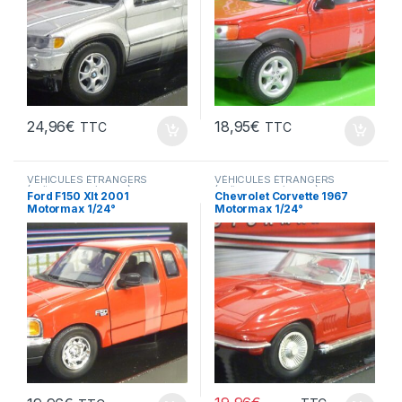
24,96
€
18,95
€
TTC
TTC
VÉHICULES ÉTRANGERS
VÉHICULES ÉTRANGERS
(voitures,camions ...)
(voitures,camions ...)
Ford F150 Xlt 2001
Chevrolet Corvette 1967
Motormax 1/24°
Motormax 1/24°