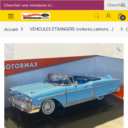
Search
for:
Open
0
Accueil
VÉHICULES ÉTRANGERS (voitures,camions ...)
C