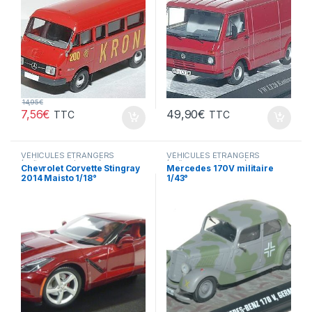
14,95
€
7,56
€
49,90
€
TTC
TTC
VÉHICULES ÉTRANGERS
VÉHICULES ÉTRANGERS
(voitures,camions ...)
(voitures,camions ...)
,
Chevrolet Corvette Stingray
Mercedes 170V militaire
VÉHICULES INTERVENTION
2014 Maisto 1/18°
1/43°
(gendarmerie, pompiers, police,
ambulance..)