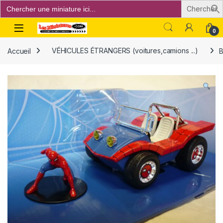
Search
for:
Open
0
Accueil
VÉHICULES ÉTRANGERS (voitures,camions ...)
B