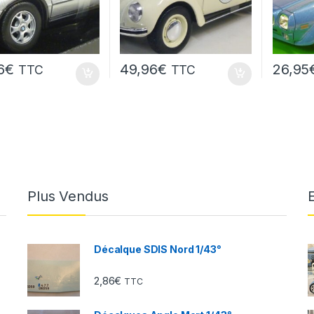
6
€
49,96
€
26,95
TTC
TTC
Plus Vendus
Décalque SDIS Nord 1/43°
2,86
€
TTC