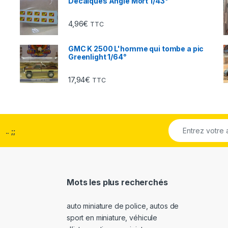
Décalques Angle Mort 1/43°
4,96
€
TTC
GMC K 2500 L'homme qui tombe a pic
Greenlight 1/64°
17,94
€
TTC
..
;;
Mots les plus recherchés
auto miniature de police
,
autos de
sport en miniature
,
véhicule