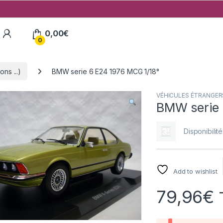
My Account
0,00
€
0
ns ...)
BMW serie 6 E24 1976 MCG 1/18°
VÉHICULES ÉTRANGERS (
BMW serie 
Disponibilité
Add to wishlist
79,96
€