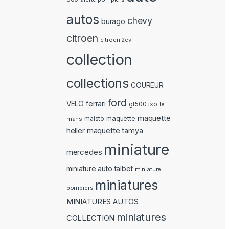
autos
chevy
burago
citroen
citroen 2cv
collection
collections
COUREUR
ford
ferrari
VELO
ixo
gt500
le
maquette
maquette
mans
maisto
heller
maquette tamya
miniature
mercedes
miniature auto talbot
miniature
miniatures
pompiers
MINIATURES AUTOS
miniatures
COLLECTION