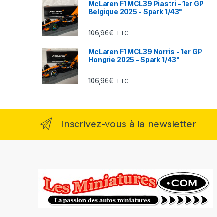
McLaren F1 MCL39 Piastri - 1er GP
Belgique 2025 - Spark 1/43°
106,96
€
TTC
McLaren F1 MCL39 Norris - 1er GP
Hongrie 2025 - Spark 1/43°
106,96
€
TTC
Inscrivez-vous à la newsletter