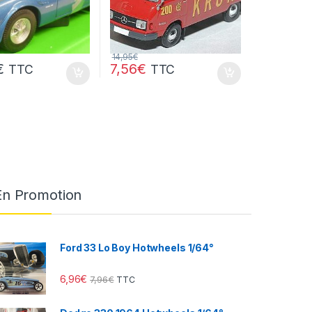
14,95
€
€
7,56
€
TTC
TTC
En Promotion
Ford 33 Lo Boy Hotwheels 1/64°
6,96
€
7,96
€
TTC