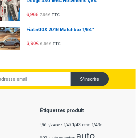
Dodge 330 1964 Hotwheels 1/64°
6,96
€
7,96
€
TTC
Fiat 500X 2016 Matchbox 1/64°
3,90
€
6,96
€
TTC
S'inscrire
Étiquettes produit
1/43 eme 1/43e
1/18
1/24eme
1/43
auto
500
alerte pompiers