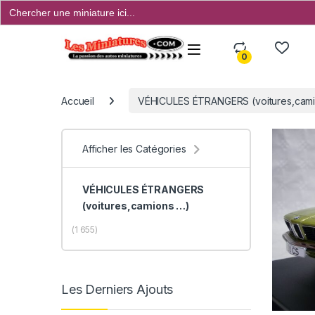
Search
for:
Open
0
Accueil
VÉHICULES ÉTRANGERS (voitures,camio
Afficher les Catégories
VÉHICULES ÉTRANGERS
(voitures,camions …)
(1 655)
Les Derniers Ajouts