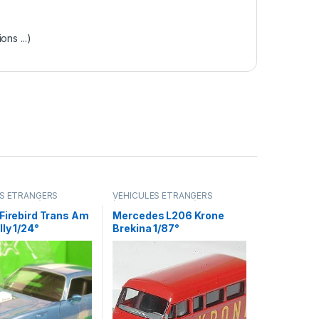
ns ...)
ES ÉTRANGERS
VÉHICULES ÉTRANGERS
amions ...)
(voitures,camions ...)
Firebird Trans Am
Mercedes L206 Krone
ly 1/24°
Brekina 1/87°