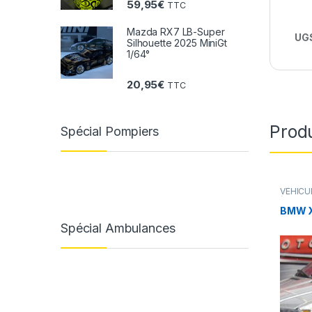
59,95
€
TTC
Mazda RX7 LB-Super
UGS
Silhouette 2025 MiniGt
1/64°
20,95
€
TTC
Produ
Spécial Pompiers
VÉHICU
(voiture
BMW X
Spécial Ambulances