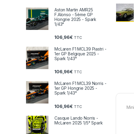
Aston Martin AMR25
F.Alonso - 5ème GP
Hongrie 2025 - Spark
1/43°
106,96
€
TTC
McLaren F1 MCL39 Piastri -
1er GP Belgique 2025 -
Spark 1/43°
106,96
€
TTC
McLaren F1 MCL39 Norris -
1er GP Hongrie 2025 -
Spark 1/43°
106,96
€
TTC
Min
Casque Lando Norris -
McLaren 2025 1/5° Spark