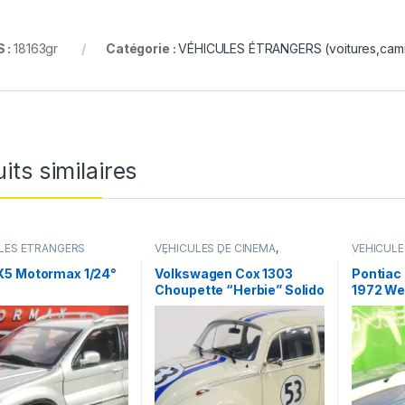
 :
18163gr
Catégorie :
VÉHICULES ÉTRANGERS (voitures,camio
its similaires
LES ÉTRANGERS
VÉHICULES DE CINEMA
,
VÉHICUL
s,camions ...)
VÉHICULES ÉTRANGERS
(voitures,c
(voitures,camions ...)
5 Motormax 1/24°
Volkswagen Cox 1303
Pontiac 
Choupette “Herbie” Solido
1972 Wel
1/18°