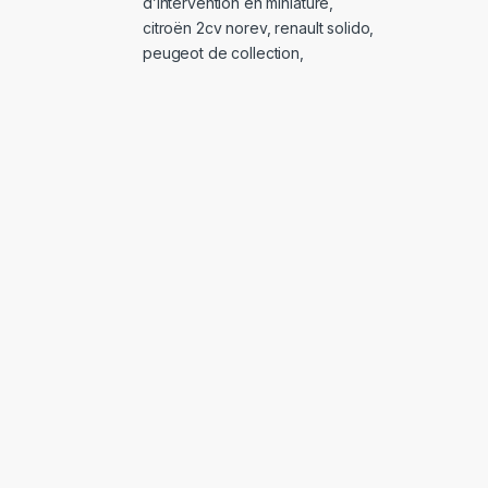
d’intervention en miniature
,
citroën 2cv norev
,
renault solido
,
peugeot de collection
,