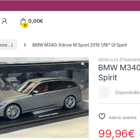
My Account
0,00
€
0
ns ...)
BMW M340i Xdrive M Sport 2019 1/18° Gt Spirit
VÉHICULES ÉTRANGERS (
BMW M340i 
Spirit
Disponibilité
Add to wishlist
99,96
€