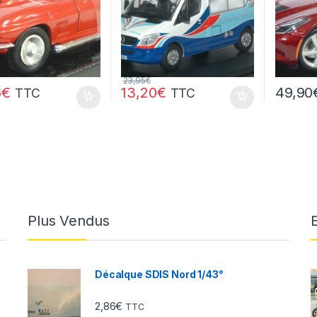
23,95
€
6
€
13,20
€
49,90
TTC
TTC
Plus Vendus
Décalque SDIS Nord 1/43°
2,86
€
TTC