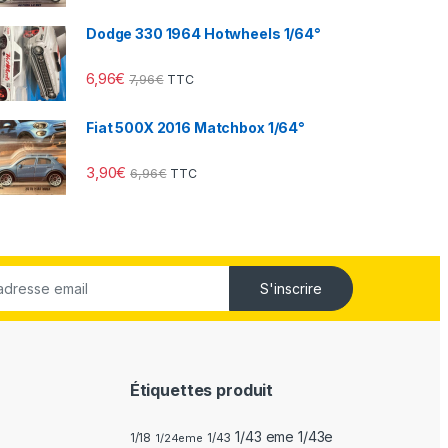
Dodge 330 1964 Hotwheels 1/64°
6,96
€
7,96
€
TTC
Fiat 500X 2016 Matchbox 1/64°
3,90
€
6,96
€
TTC
S'inscrire
Étiquettes produit
1/43 eme 1/43e
1/18
1/24eme
1/43