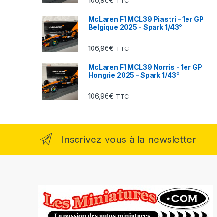
106,96
€
TTC
McLaren F1 MCL39 Piastri - 1er GP
Belgique 2025 - Spark 1/43°
106,96
€
TTC
McLaren F1 MCL39 Norris - 1er GP
Hongrie 2025 - Spark 1/43°
106,96
€
TTC
Inscrivez-vous à la newsletter