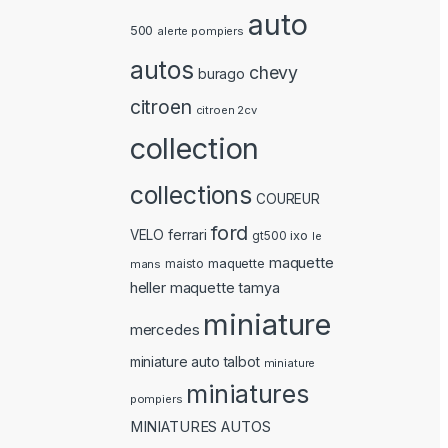
auto
500
alerte pompiers
autos
chevy
burago
citroen
citroen 2cv
collection
collections
COUREUR
ford
ferrari
VELO
ixo
gt500
le
maquette
maquette
mans
maisto
heller
maquette tamya
miniature
mercedes
miniature auto talbot
miniature
miniatures
pompiers
MINIATURES AUTOS