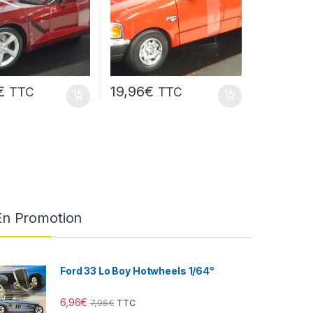
€
19,96
€
TTC
TTC
En Promotion
Ford 33 Lo Boy Hotwheels 1/64°
6,96
€
7,96
€
TTC