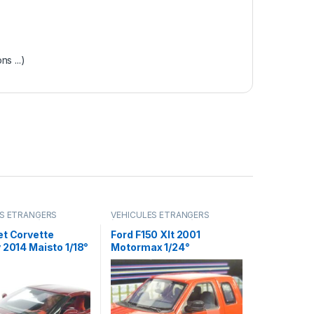
s ...)
ES ÉTRANGERS
VÉHICULES ÉTRANGERS
amions ...)
(voitures,camions ...)
et Corvette
Ford F150 Xlt 2001
 2014 Maisto 1/18°
Motormax 1/24°