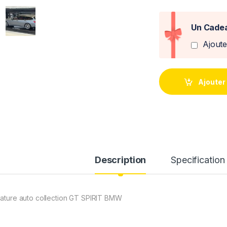
Un Cadea
Ajout
Ajouter
Description
Specification
iature auto collection GT SPIRIT BMW