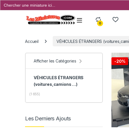
Search
for:
Open
0
Accueil
VÉHICULES ÉTRANGERS (voitures,camio
Afficher les Catégories
-
20%
VÉHICULES ÉTRANGERS
(voitures,camions …)
(1 655)
Les Derniers Ajouts