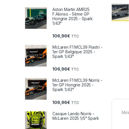
Aston Martin AMR25
F.Alonso - 5ème GP
Hongrie 2025 - Spark
1/43°
106,96
€
TTC
McLaren F1 MCL39 Piastri -
1er GP Belgique 2025 -
Spark 1/43°
106,96
€
TTC
McLaren F1 MCL39 Norris -
1er GP Hongrie 2025 -
Spark 1/43°
106,96
€
TTC
Min
Casque Lando Norris -
McLaren 2025 1/5° Spark