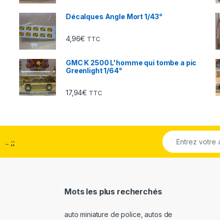
Décalques Angle Mort 1/43°
4,96
€
TTC
GMC K 2500 L'homme qui tombe a pic
Greenlight 1/64°
17,94
€
TTC
..
;;
Mots les plus recherchés
auto miniature de police
,
autos de