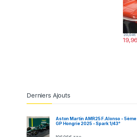
29,94
€
19,9
Derniers Ajouts
Aston Martin AMR25 F.Alonso - 5ème
GP Hongrie 2025 - Spark 1/43°