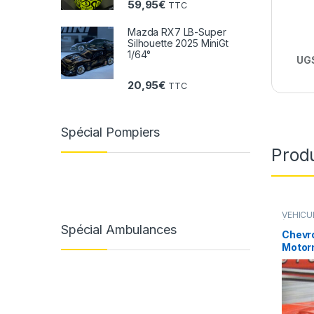
59,95
€
TTC
Mazda RX7 LB-Super
Silhouette 2025 MiniGt
1/64°
UGS
20,95
€
TTC
Spécial Pompiers
Produ
VÉHICU
(voiture
Spécial Ambulances
Chevro
Motor