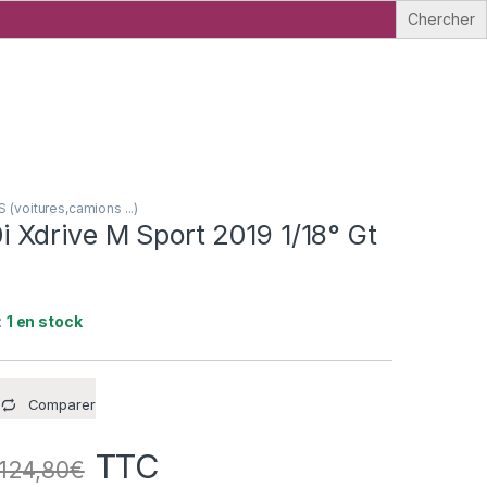
voitures,camions ...)
Xdrive M Sport 2019 1/18° Gt
:
1 en stock
Comparer
TTC
124,80
€