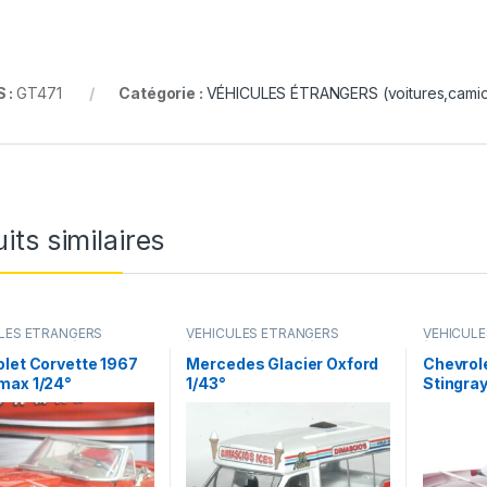
 :
GT471
Catégorie :
VÉHICULES ÉTRANGERS (voitures,camion
its similaires
LES ÉTRANGERS
VÉHICULES ÉTRANGERS
VÉHICUL
s,camions ...)
(voitures,camions ...)
(voitures,c
let Corvette 1967
Mercedes Glacier Oxford
Chevrol
max 1/24°
1/43°
Stingray