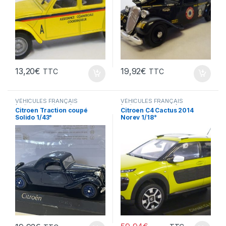
13,20
€
19,92
€
TTC
TTC
VÉHICULES FRANÇAIS
VÉHICULES FRANÇAIS
(voitures,camions...)
(voitures,camions...)
Citroen Traction coupé
Citroen C4 Cactus 2014
Solido 1/43°
Norev 1/18°