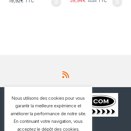
59,94
€
19,92
€
TTC
TTC
65,00
€
Nous utilisons des cookies pour vous
garantir la meilleure expérience et
améliorer la performance de notre site.
En continuant votre navigation, vous
Une question ? Appelez
acceptez le dépôt des cookies.
nous!