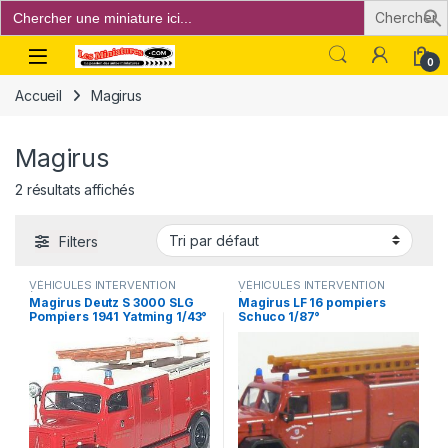
Search
for:
Open
0
Accueil
Magirus
Magirus
2 résultats affichés
Filters
VÉHICULES INTERVENTION
VÉHICULES INTERVENTION
(gendarmerie, pompiers, police,
(gendarmerie, pompiers, police,
Magirus Deutz S 3000 SLG
Magirus LF 16 pompiers
ambulance..)
ambulance..)
Pompiers 1941 Yatming 1/43°
Schuco 1/87°