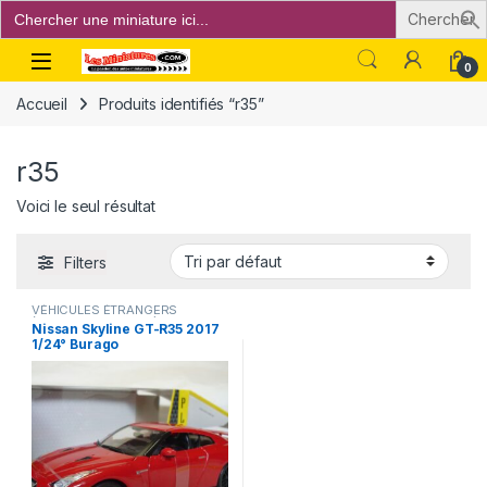
Search
for:
Open
0
Accueil
Produits identifiés “r35”
r35
Voici le seul résultat
Filters
VÉHICULES ÉTRANGERS
(voitures,camions ...)
Nissan Skyline GT-R35 2017
1/24° Burago