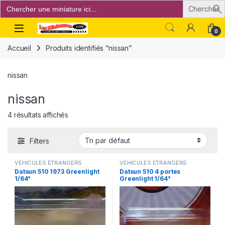
Search
for:
Open
0
Accueil
Produits identifiés “nissan”
nissan
nissan
4 résultats affichés
Filters
VÉHICULES ÉTRANGERS
VÉHICULES ÉTRANGERS
(voitures,camions ...)
(voitures,camions ...)
Datsun 510 1973 Greenlight
Datsun 510 4 portes
1/64°
Greenlight 1/64°