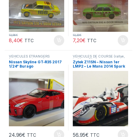
13,96
€
13,20
€
8,40
€
7,20
€
TTC
TTC
VÉHICULES ÉTRANGERS
VÉHICULES DE COURSE (rallye,
(voitures,camions ...)
Le Mans, F1 ...)
Nissan Skyline GT-R35 2017
Zytek Z11SN – Nissan 1er
1/24° Burago
LMP2 – Le Mans 2014 Spark
1/43°
24,96
€
56,95
€
TTC
TTC