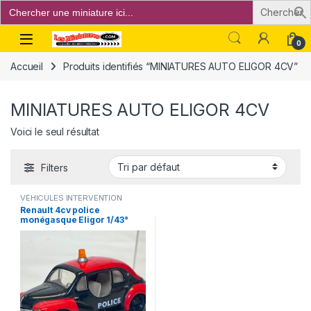
Search
for:
Open
0
Accueil
Produits identifiés “MINIATURES AUTO ELIGOR 4CV”
MINIATURES AUTO ELIGOR 4CV
Voici le seul résultat
Filters
VÉHICULES INTERVENTION
(gendarmerie, pompiers, police,
Renault 4cv police
ambulance..)
monégasque Eligor 1/43°