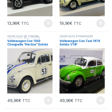
13,96
€
19,96
€
TTC
TTC
VÉHICULES DE CINEMA
,
VÉHICULES ÉTRANGERS
VÉHICULES ÉTRANGERS
(voitures,camions ...)
Volkswagen Cox 1303
Volkswagen Cox Taxi 1974
(voitures,camions ...)
Choupette “Herbie” Solido
Solido 1/18°
1/18°
49,96
€
49,96
€
TTC
TTC