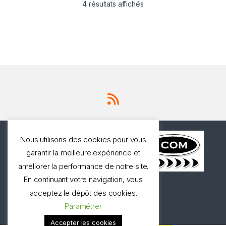
4 résultats affichés
Nous utilisons des cookies pour vous
garantir la meilleure expérience et
améliorer la performance de notre site.
En continuant votre navigation, vous
Une question ? Appelez
acceptez le dépôt des cookies.
nous!
Paramétrer
0327973537
Accepter les cookies