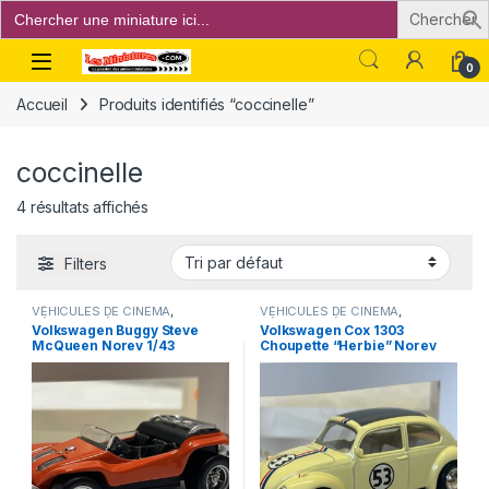
Search
for:
Open
0
Accueil
Produits identifiés “coccinelle”
coccinelle
4 résultats affichés
Filters
VÉHICULES DE CINEMA
,
VÉHICULES DE CINEMA
,
VÉHICULES ÉTRANGERS
VÉHICULES ÉTRANGERS
Volkswagen Buggy Steve
Volkswagen Cox 1303
(voitures,camions ...)
(voitures,camions ...)
McQueen Norev 1/43
Choupette “Herbie” Norev
1/43