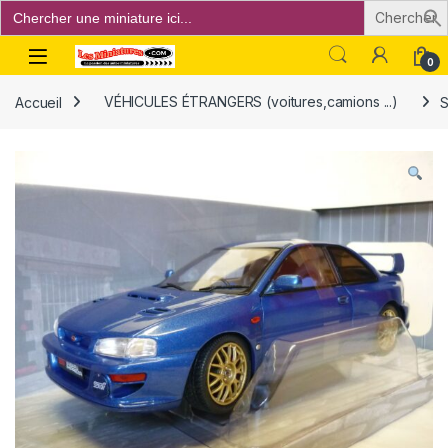
Search
for:
Open
0
Accueil
VÉHICULES ÉTRANGERS (voitures,camions ...)
S