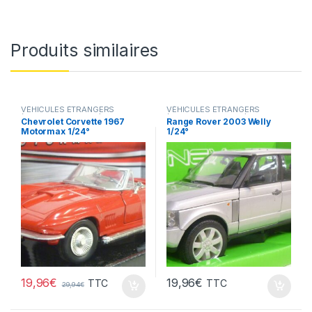
Produits similaires
VÉHICULES ÉTRANGERS
VÉHICULES ÉTRANGERS
(voitures,camions ...)
(voitures,camions ...)
Chevrolet Corvette 1967
Range Rover 2003 Welly
Motormax 1/24°
1/24°
19,96
€
19,96
€
TTC
TTC
29,94
€