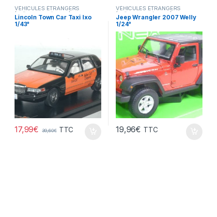
VÉHICULES ÉTRANGERS
VÉHICULES ÉTRANGERS
(voitures,camions ...)
(voitures,camions ...)
Lincoln Town Car Taxi Ixo
Jeep Wrangler 2007 Welly
1/43°
1/24°
17,99
€
19,96
€
TTC
TTC
39,60
€