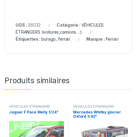
UGS :
26032
Catégorie :
VÉHICULES
ÉTRANGERS (voitures,camions ...)
Étiquettes :
burago
,
ferrari
Marque :
Ferrari
Produits similaires
VÉHICULES ÉTRANGERS
VÉHICULES ÉTRANGERS
(voitures,camions ...)
(voitures,camions ...)
Jaguar F Pace Welly 1/24°
Mercedes Whitby glacier
Oxford 1/42°