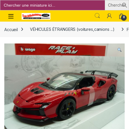
Search
for:
Open
0
Accueil
VÉHICULES ÉTRANGERS (voitures,camions ...)
F