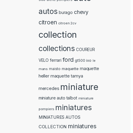
autos
chevy
burago
citroen
citroen 2cv
collection
collections
COUREUR
ford
ferrari
VELO
ixo
gt500
le
maquette
maquette
mans
maisto
heller
maquette tamya
miniature
mercedes
miniature auto talbot
miniature
miniatures
pompiers
MINIATURES AUTOS
miniatures
COLLECTION