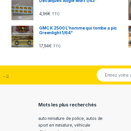
Décalques Angle Mort 1/43°
4,96
€
TTC
GMC K 2500 L'homme qui tombe a pic
Greenlight 1/64°
17,94
€
TTC
..
;;
Mots les plus recherchés
auto miniature de police
,
autos de
sport en miniature
,
véhicule