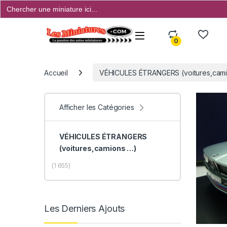
Search
for:
Open
0
Accueil
VÉHICULES ÉTRANGERS (voitures,camio
Afficher les Catégories
VÉHICULES ÉTRANGERS
(voitures,camions …)
(1 655)
Les Derniers Ajouts