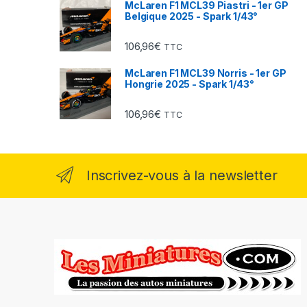
McLaren F1 MCL39 Piastri - 1er GP
Belgique 2025 - Spark 1/43°
106,96
€
TTC
McLaren F1 MCL39 Norris - 1er GP
Hongrie 2025 - Spark 1/43°
106,96
€
TTC
Inscrivez-vous à la newsletter