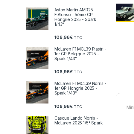
Aston Martin AMR25
F.Alonso - 5ème GP
Hongrie 2025 - Spark
1/43°
106,96
€
TTC
McLaren F1 MCL39 Piastri -
1er GP Belgique 2025 -
Spark 1/43°
106,96
€
TTC
McLaren F1 MCL39 Norris -
1er GP Hongrie 2025 -
Spark 1/43°
106,96
€
TTC
Min
Casque Lando Norris -
McLaren 2025 1/5° Spark