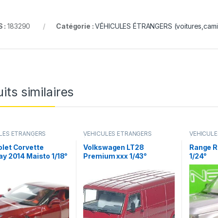
 :
183290
Catégorie :
VÉHICULES ÉTRANGERS (voitures,camion
its similaires
LES ÉTRANGERS
VÉHICULES ÉTRANGERS
VÉHICUL
s,camions ...)
(voitures,camions ...)
(voitures,c
let Corvette
Volkswagen LT28
Range R
ay 2014 Maisto 1/18°
Premium xxx 1/43°
1/24°