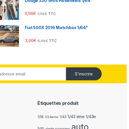
Dodge 330 1964 Hotwheels 1/64°
6,96
€
7,96
€
TTC
Fiat 500X 2016 Matchbox 1/64°
3,90
€
6,96
€
TTC
S'inscrire
Étiquettes produit
1/43 eme 1/43e
1/18
1/24eme
1/43
auto
500
alerte pompiers