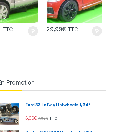
€
29,99
€
TTC
TTC
En Promotion
Ford 33 Lo Boy Hotwheels 1/64°
6,96
€
7,96
€
TTC