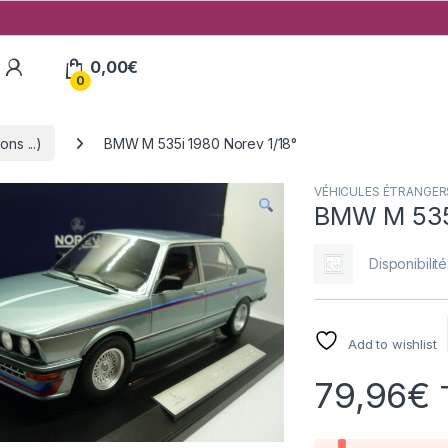
My Account
0,00
€
0
ns ...)
BMW M 535i 1980 Norev 1/18°
VÉHICULES ÉTRANGERS (
BMW M 535i
Disponibilité
Add to wishlist
79,96
€