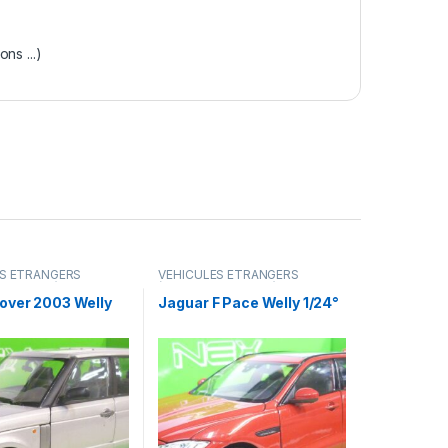
s ...)
ES ÉTRANGERS
VÉHICULES ÉTRANGERS
amions ...)
(voitures,camions ...)
over 2003 Welly
Jaguar F Pace Welly 1/24°