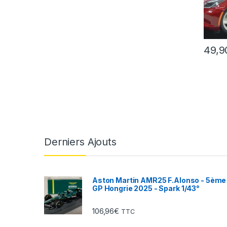
49,9
Derniers Ajouts
Aston Martin AMR25 F.Alonso - 5ème
GP Hongrie 2025 - Spark 1/43°
106,96
€
TTC