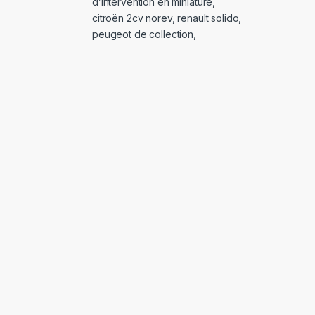
d’intervention en miniature
,
citroën 2cv norev
,
renault solido
,
peugeot de collection
,