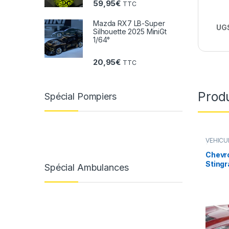
59,95
€
TTC
Mazda RX7 LB-Super
UGS
Silhouette 2025 MiniGt
1/64°
20,95
€
TTC
Produ
Spécial Pompiers
VÉHICU
(voiture
Chevro
Stingr
Spécial Ambulances