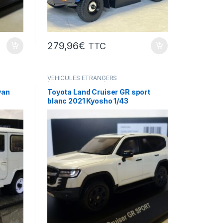
279,96
€
TTC
VÉHICULES ÉTRANGERS
(voitures,camions ...)
van
Toyota Land Cruiser GR sport
blanc 2021 Kyosho 1/43