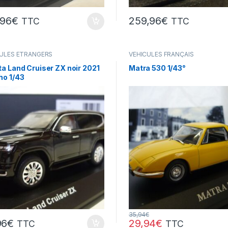
,96
€
259,96
€
TTC
TTC
ULES ÉTRANGERS
VÉHICULES FRANÇAIS
res,camions ...)
(voitures,camions...)
a Land Cruiser ZX noir 2021
Matra 530 1/43°
ho 1/43
35,94
€
96
€
29,94
€
TTC
TTC