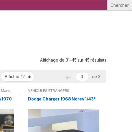
Affichage de 31–45 sur 45 résultats
←
de 3
e Mans,
VÉHICULES ÉTRANGERS
(voitures,camions ...)
a 1970
Dodge Charger 1968 Norev 1/43°