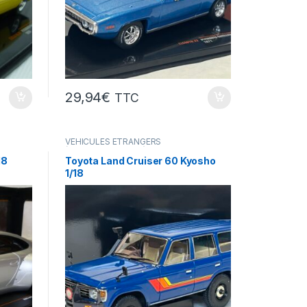
29,94
€
TTC
VÉHICULES ÉTRANGERS
(voitures,camions ...)
18
Toyota Land Cruiser 60 Kyosho
1/18