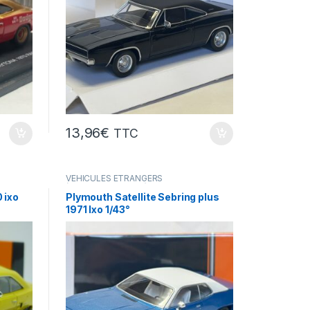
13,96
€
TTC
VÉHICULES ÉTRANGERS
(voitures,camions ...)
 ixo
Plymouth Satellite Sebring plus
1971 Ixo 1/43°