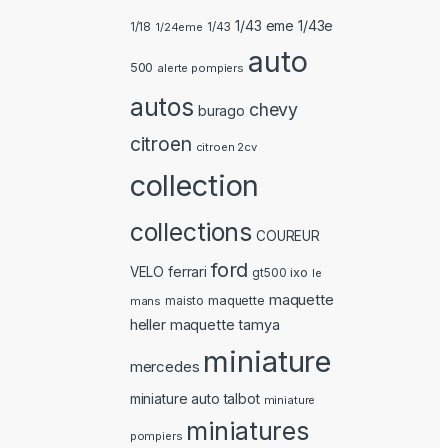
1/43 eme 1/43e
1/18
1/24eme
1/43
auto
500
alerte pompiers
autos
chevy
burago
citroen
citroen 2cv
collection
collections
COUREUR
ford
ferrari
VELO
ixo
gt500
le
maquette
maquette
mans
maisto
heller
maquette tamya
miniature
mercedes
miniature auto talbot
miniature
miniatures
pompiers