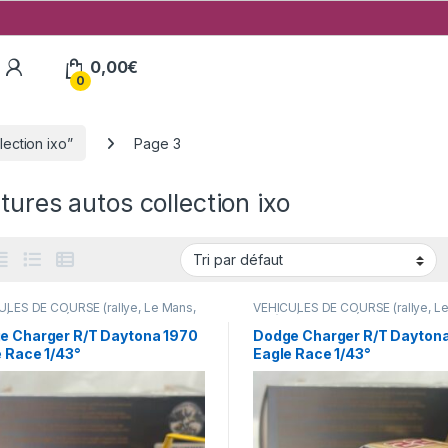
My Account
0,00
€
0
lection ixo”
Page 3
tures autos collection ixo
ULES DE COURSE (rallye, Le Mans,
VÉHICULES DE COURSE (rallye, L
VÉHICULES ÉTRANGERS
F1 ...)
,
VÉHICULES ÉTRANGERS
res,camions ...)
(voitures,camions ...)
e Charger R/T Daytona 1970
Dodge Charger R/T Dayton
 Race 1/43°
Eagle Race 1/43°