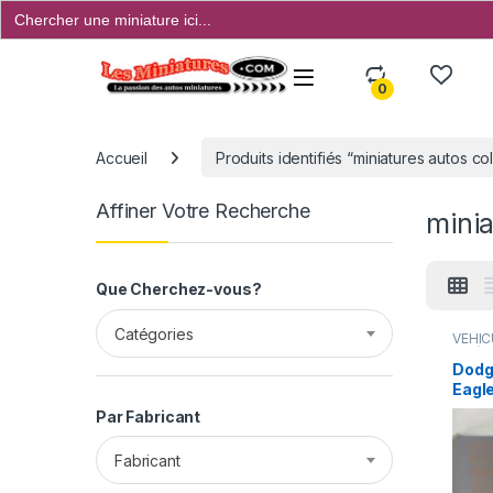
Search
for:
Open
0
Accueil
Produits identifiés “miniatures autos col
Affiner Votre Recherche
minia
Que Cherchez-vous?
Catégories
VÉHIC
F1 ...)
,
(voitu
Dodg
Eagle
Par Fabricant
Fabricant