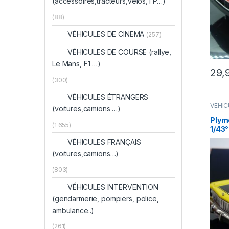
(accessoires,tracteurs,velos,TP…)
(88)
VÉHICULES DE CINEMA
(257)
VÉHICULES DE COURSE (rallye,
Le Mans, F1 …)
29,
(300)
VÉHICULES ÉTRANGERS
VÉHIC
(voitures,camions …)
(voitu
Plym
(1 655)
1/43°
VÉHICULES FRANÇAIS
(voitures,camions…)
(803)
VÉHICULES INTERVENTION
(gendarmerie, pompiers, police,
ambulance..)
(261)