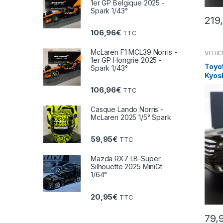
1er GP Belgique 2025 -
Spark 1/43°
219
106,96
€
TTC
McLaren F1 MCL39 Norris -
VÉHIC
(voitu
1er GP Hongrie 2025 -
Toyot
Spark 1/43°
Kyos
106,96
€
TTC
Casque Lando Norris -
McLaren 2025 1/5° Spark
59,95
€
TTC
Mazda RX7 LB-Super
Silhouette 2025 MiniGt
1/64°
20,95
€
TTC
79,