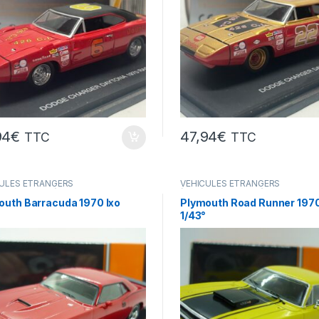
94
€
47,94
€
TTC
TTC
ULES ÉTRANGERS
VÉHICULES ÉTRANGERS
res,camions ...)
(voitures,camions ...)
outh Barracuda 1970 Ixo
Plymouth Road Runner 1970
1/43°