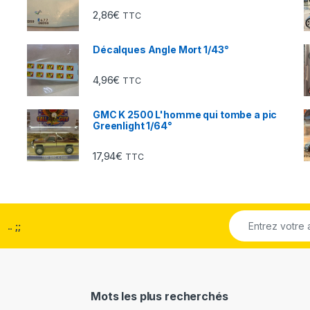
2,86
€
TTC
Décalques Angle Mort 1/43°
4,96
€
TTC
GMC K 2500 L'homme qui tombe a pic
Greenlight 1/64°
17,94
€
TTC
..
;;
Mots les plus recherchés