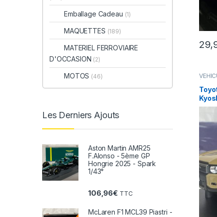
Emballage Cadeau
(1)
MAQUETTES
(189)
29,
MATERIEL FERROVIAIRE
D'OCCASION
(2)
MOTOS
VÉHIC
(46)
(voitu
Toyo
Kyos
Les Derniers Ajouts
Aston Martin AMR25
F.Alonso - 5ème GP
Hongrie 2025 - Spark
1/43°
106,96
€
TTC
McLaren F1 MCL39 Piastri -