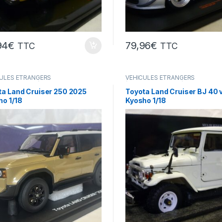
94
€
79,96
€
TTC
TTC
ULES ÉTRANGERS
VÉHICULES ÉTRANGERS
res,camions ...)
(voitures,camions ...)
ta Land Cruiser 250 2025
Toyota Land Cruiser BJ 40 
ho 1/18
Kyosho 1/18