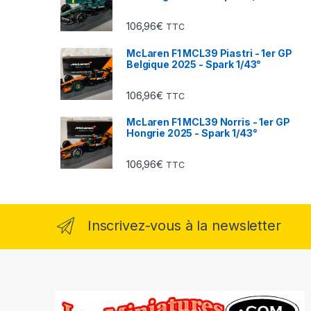
106,96
€
TTC
McLaren F1 MCL39 Piastri - 1er GP
Belgique 2025 - Spark 1/43°
106,96
€
TTC
McLaren F1 MCL39 Norris - 1er GP
Hongrie 2025 - Spark 1/43°
106,96
€
TTC
Inscrivez-vous à la newsletter