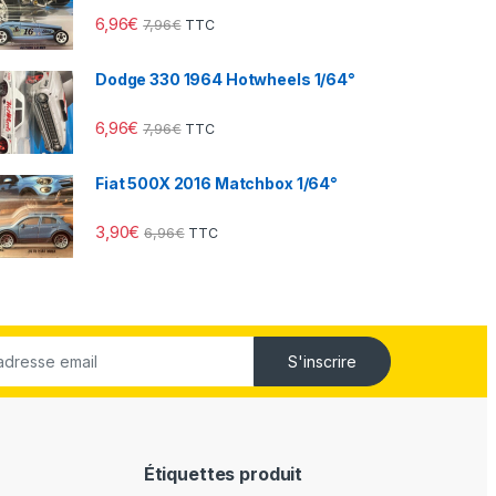
6,96
€
7,96
€
TTC
Dodge 330 1964 Hotwheels 1/64°
6,96
€
7,96
€
TTC
Fiat 500X 2016 Matchbox 1/64°
3,90
€
6,96
€
TTC
S'inscrire
Étiquettes produit