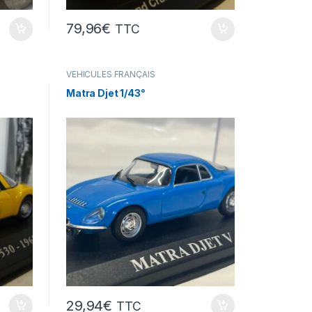
79,96
€
TTC
VÉHICULES FRANÇAIS
(voitures,camions...)
Matra Djet 1/43°
29,94
€
TTC