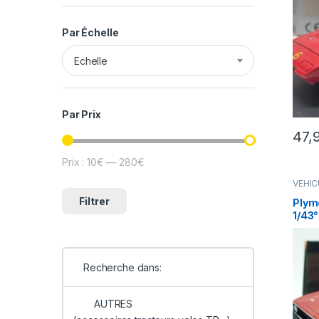
Par Échelle
Echelle
Par Prix
47,
Prix :
10€
—
280€
Prix min
Prix max
VÉHIC
(voitu
Filtrer
Plym
1/43°
Recherche dans:
AUTRES