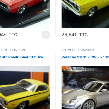
94
€
29,94
€
TTC
TTC
ULES ÉTRANGERS
VÉHICULES ÉTRANGERS
res,camions ...)
(voitures,camions ...)
outh Roadrunner 1975 ixo
Porsche 911 997 RWB ixo 1/