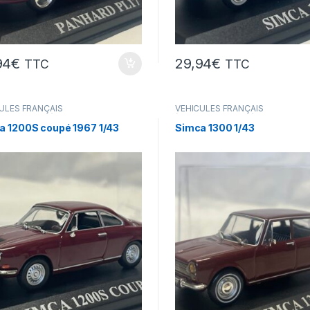
94
€
29,94
€
TTC
TTC
ULES FRANÇAIS
VÉHICULES FRANÇAIS
res,camions...)
(voitures,camions...)
a 1200S coupé 1967 1/43
Simca 1300 1/43