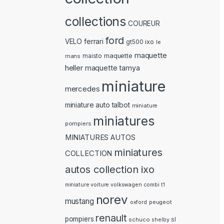
collections
COUREUR
ford
ferrari
VELO
ixo
gt500
le
maquette
maquette
mans
maisto
heller
maquette tamya
miniature
mercedes
miniature auto talbot
miniature
miniatures
pompiers
MINIATURES AUTOS
miniatures
COLLECTION
autos collection ixo
miniature voiture volkswagen combi t1
norev
mustang
peugeot
oxford
renault
pompiers
schuco
sl
shelby