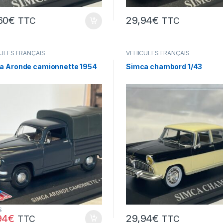
60
€
29,94
€
TTC
TTC
ULES FRANÇAIS
VÉHICULES FRANÇAIS
res,camions...)
(voitures,camions...)
a Aronde camionnette 1954
Simca chambord 1/43
€
94
€
29,94
€
TTC
TTC