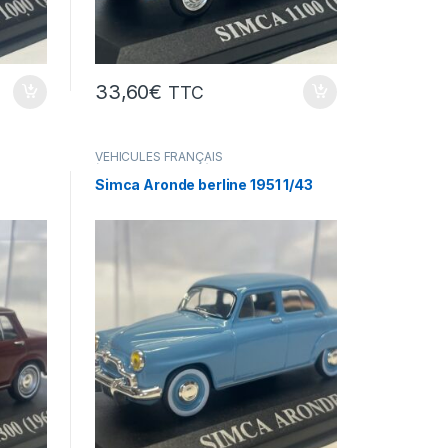
33,60
€
TTC
VÉHICULES FRANÇAIS
(voitures,camions...)
Simca Aronde berline 1951 1/43