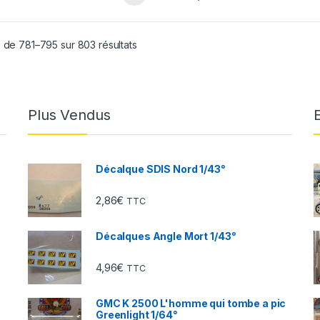
 de 781–795 sur 803 résultats
Plus Vendus
Décalque SDIS Nord 1/43°
2,86
€
TTC
Décalques Angle Mort 1/43°
4,96
€
TTC
GMC K 2500 L'homme qui tombe a pic
Greenlight 1/64°