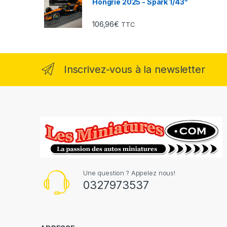
Hongrie 2025 - Spark 1/43°
106,96
€
TTC
Inscrivez-vous à la newsletter
Une question ? Appelez nous!
0327973537