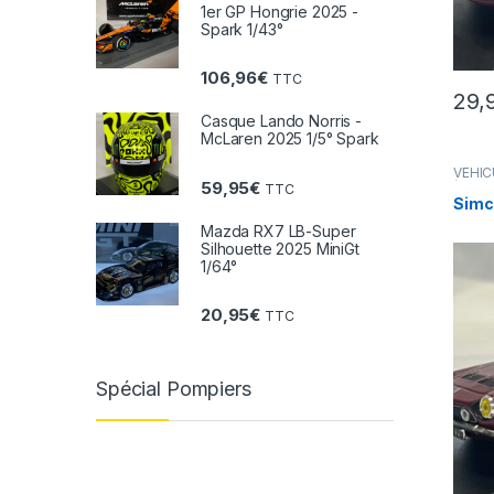
1er GP Hongrie 2025 -
Spark 1/43°
106,96
€
TTC
29,
Casque Lando Norris -
McLaren 2025 1/5° Spark
VÉHIC
59,95
€
(voitu
TTC
Simc
Mazda RX7 LB-Super
Silhouette 2025 MiniGt
1/64°
20,95
€
TTC
Spécial Pompiers