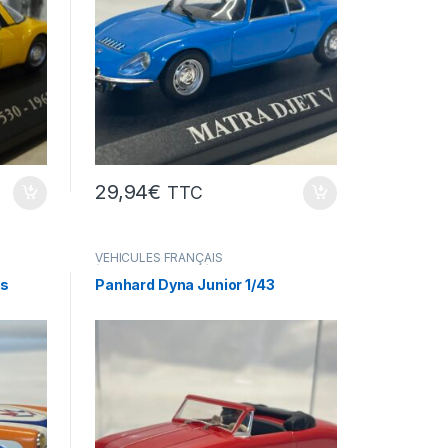
29,94
€
TTC
VÉHICULES FRANÇAIS
(voitures,camions...)
ns
Panhard Dyna Junior 1/43