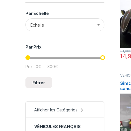
Par Échelle
Echelle
Par Prix
18,00
14,
Prix :
0€
—
300€
Prix min
Prix max
VÉHIC
(voitu
Filtrer
Simca
sans 
Afficher les Catégories
VÉHICULES FRANÇAIS