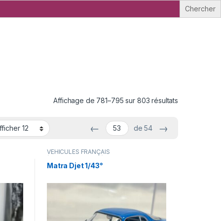
Affichage de 781–795 sur 803 résultats
←
→
de 54
VÉHICULES FRANÇAIS
(voitures,camions...)
Matra Djet 1/43°