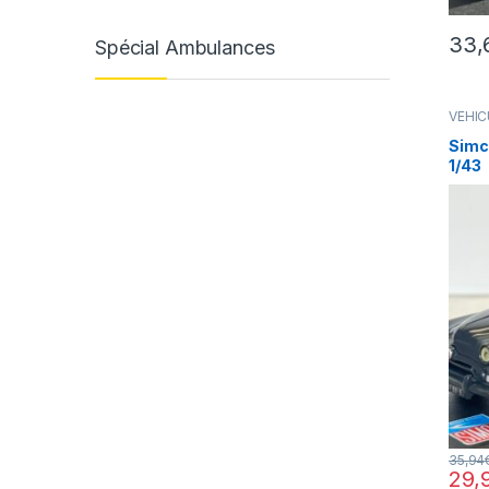
33,
Spécial Ambulances
VÉHIC
(voitu
Simc
1/43
35,94
29,