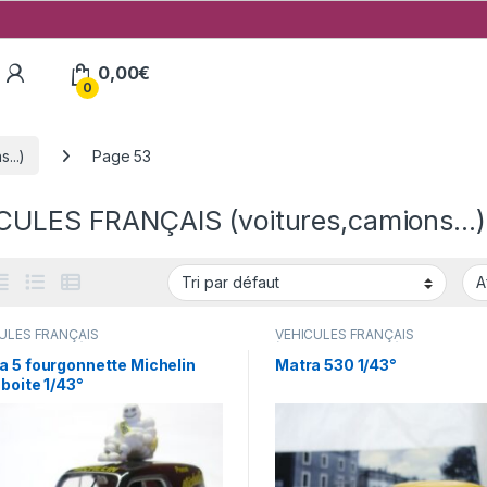
My Account
0,00
€
0
...)
Page 53
CULES FRANÇAIS (voitures,camions...)
ULES FRANÇAIS
VÉHICULES FRANÇAIS
res,camions...)
(voitures,camions...)
a 5 fourgonnette Michelin
Matra 530 1/43°
boite 1/43°