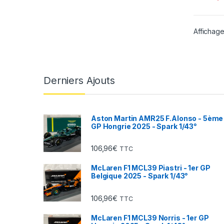
Affichage
Derniers Ajouts
Aston Martin AMR25 F.Alonso - 5ème
GP Hongrie 2025 - Spark 1/43°
106,96
€
TTC
McLaren F1 MCL39 Piastri - 1er GP
Belgique 2025 - Spark 1/43°
106,96
€
TTC
McLaren F1 MCL39 Norris - 1er GP