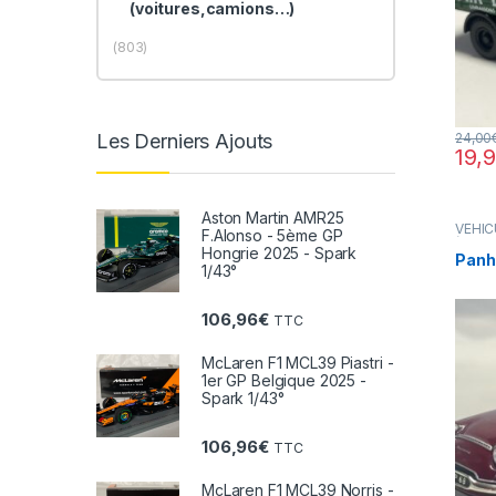
(voitures,camions…)
(803)
24,00
Les Derniers Ajouts
19,
Aston Martin AMR25
VÉHIC
F.Alonso - 5ème GP
(voitu
Hongrie 2025 - Spark
Panha
1/43°
106,96
€
TTC
McLaren F1 MCL39 Piastri -
1er GP Belgique 2025 -
Spark 1/43°
106,96
€
TTC
McLaren F1 MCL39 Norris -