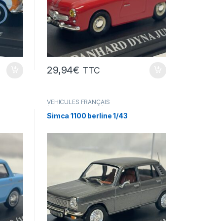
29,94
€
TTC
VÉHICULES FRANÇAIS
(voitures,camions...)
Simca 1100 berline 1/43