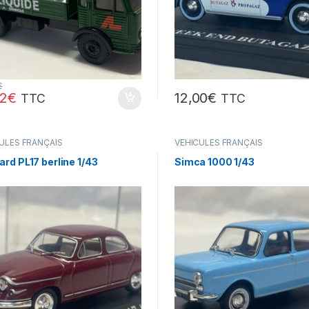
€
92
€
12,00
€
TTC
TTC
ULES FRANÇAIS
VÉHICULES FRANÇAIS
res,camions...)
(voitures,camions...)
rd PL17 berline 1/43
Simca 1000 1/43