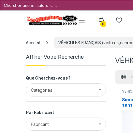
Search
for:
Open
0
Accueil
VÉHICULES FRANÇAIS (voitures,camions
Affiner Votre Recherche
VÉHI
Que Cherchez-vous?
Catégories
VÉHIC
(voitu
Simc
sans 
Par Fabricant
Fabricant