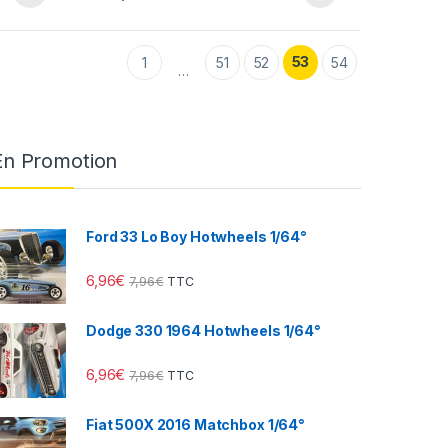
53
1
51
52
54
…
En Promotion
Ford 33 Lo Boy Hotwheels 1/64°
6,96
€
7,96
€
TTC
Dodge 330 1964 Hotwheels 1/64°
6,96
€
7,96
€
TTC
Fiat 500X 2016 Matchbox 1/64°