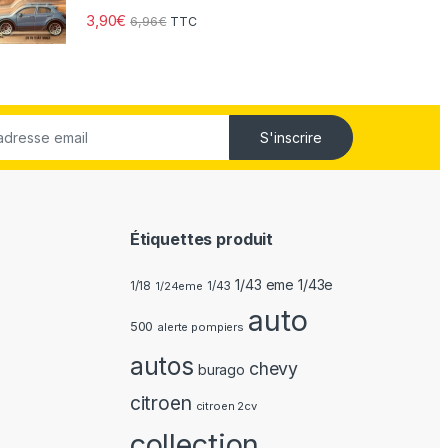
3,90
€
6,96
€
TTC
S'inscrire
Étiquettes produit
1/43 eme 1/43e
1/18
1/24eme
1/43
auto
500
alerte pompiers
autos
chevy
burago
citroen
citroen 2cv
collection