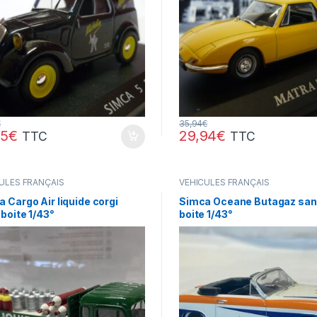
€
35,94
€
95
€
29,94
€
TTC
TTC
ULES FRANÇAIS
VÉHICULES FRANÇAIS
res,camions...)
(voitures,camions...)
 Cargo Air liquide corgi
Simca Oceane Butagaz sa
boite 1/43°
boite 1/43°