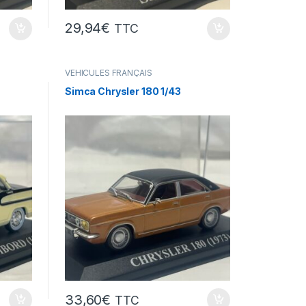
29,94
€
TTC
VÉHICULES FRANÇAIS
(voitures,camions...)
Simca Chrysler 180 1/43
33,60
€
TTC