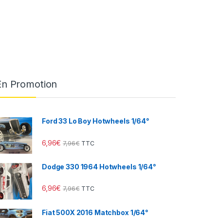
En Promotion
Ford 33 Lo Boy Hotwheels 1/64°
6,96
€
7,96
€
TTC
Dodge 330 1964 Hotwheels 1/64°
6,96
€
7,96
€
TTC
Fiat 500X 2016 Matchbox 1/64°