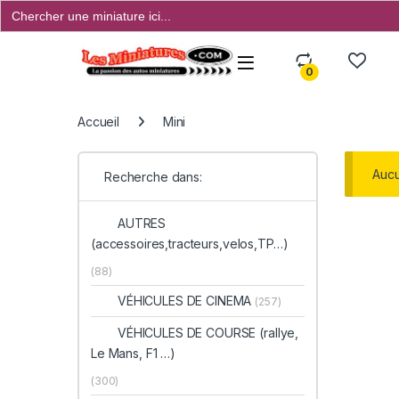
Search
for:
Open
0
Accueil
Mini
Aucu
Recherche dans:
AUTRES
(accessoires,tracteurs,velos,TP…)
(88)
VÉHICULES DE CINEMA
(257)
VÉHICULES DE COURSE (rallye,
Le Mans, F1 …)
(300)