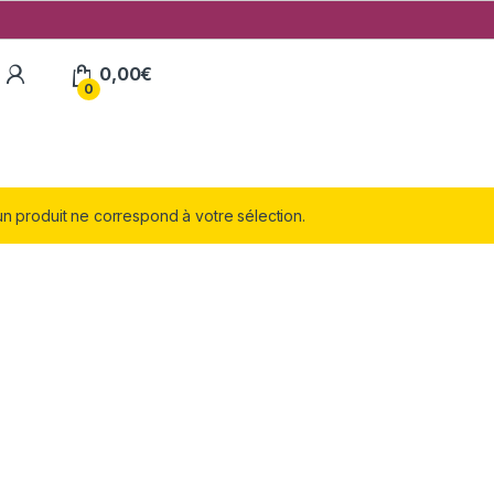
My Account
0,00
€
0
n produit ne correspond à votre sélection.