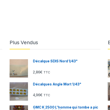
Plus Vendus
Décalque SDIS Nord 1/43°
2,86
€
TTC
Décalques Angle Mort 1/43°
4,96
€
TTC
GMC K 2500 L'homme qui tombe a pic