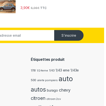
3,90
€
6,96
€
TTC
S'inscrire
Étiquettes produit
1/43 eme 1/43e
1/18
1/24eme
1/43
auto
500
alerte pompiers
autos
chevy
burago
citroen
citroen 2cv