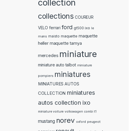
collection
collections
COUREUR
ford
ferrari
VELO
ixo
gt500
le
maquette
maquette
mans
maisto
heller
maquette tamya
miniature
mercedes
miniature auto talbot
miniature
miniatures
pompiers
MINIATURES AUTOS
miniatures
COLLECTION
autos collection ixo
miniature voiture volkswagen combi t1
norev
mustang
peugeot
oxford