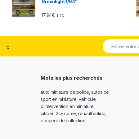
Greenlight 1/64°
17,94
€
TTC
..
;;
Mots les plus recherchés
auto miniature de police
,
autos de
sport en miniature
,
véhicule
d’intervention en miniature
,
citroën 2cv norev
,
renault solido
,
peugeot de collection
,