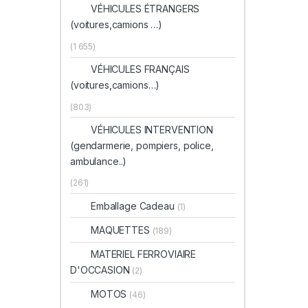
VÉHICULES ÉTRANGERS
(voitures,camions …)
(1 655)
VÉHICULES FRANÇAIS
(voitures,camions…)
(803)
VÉHICULES INTERVENTION
(gendarmerie, pompiers, police,
ambulance..)
(261)
Emballage Cadeau
(1)
MAQUETTES
(189)
MATERIEL FERROVIAIRE
D'OCCASION
(2)
MOTOS
(46)