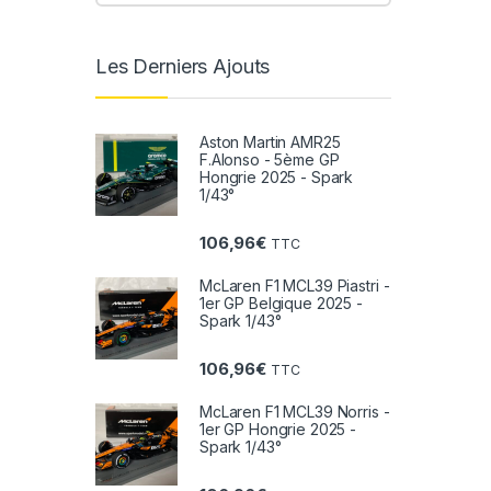
Les Derniers Ajouts
Aston Martin AMR25
F.Alonso - 5ème GP
Hongrie 2025 - Spark
1/43°
106,96
€
TTC
McLaren F1 MCL39 Piastri -
1er GP Belgique 2025 -
Spark 1/43°
106,96
€
TTC
McLaren F1 MCL39 Norris -
1er GP Hongrie 2025 -
Spark 1/43°