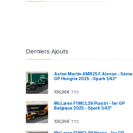
Derniers Ajouts
Aston Martin AMR25 F.Alonso - 5ème
GP Hongrie 2025 - Spark 1/43°
106,96
€
TTC
McLaren F1 MCL39 Piastri - 1er GP
Belgique 2025 - Spark 1/43°
106,96
€
TTC
McLaren F1 MCL39 Norris - 1er GP