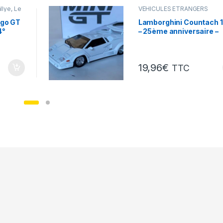
lye, Le
VÉHICULES ÉTRANGERS
(voitures,camions ...)
ago GT
Lamborghini Countach 
4°
– 25ème anniversaire –
MiniGt 1/64°
19,96
€
TTC