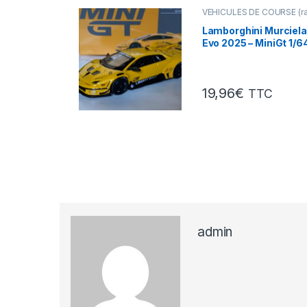
VÉHICULES DE COURSE (ral
Mans, F1 ...)
Lamborghini Murciel
Evo 2025 – MiniGt 1/6
19,96
€
TTC
admin