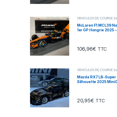
VÉHICULES DE COURSE (ral
Mans, F1 ...)
McLaren F1 MCL39 Nor
1er GP Hongrie 2025 –
1/43°
106,96
€
TTC
VÉHICULES DE COURSE (ral
Mans, F1 ...)
,
VÉHICULES
ÉTRANGERS (voitures,camio
Mazda RX7 LB-Super
Silhouette 2025 MiniG
20,95
€
TTC