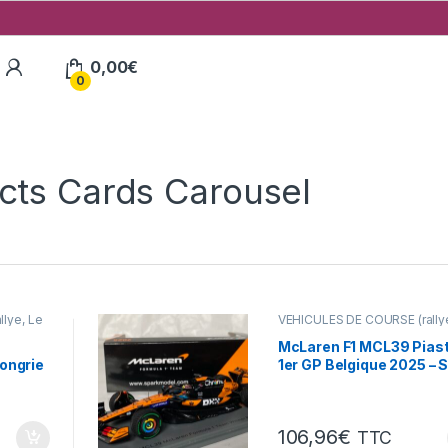
My Account
0,00
€
0
l
ts Cards Carousel
lye, Le
VÉHICULES DE COURSE (rally
Mans, F1 ...)
McLaren F1 MCL39 Piastr
ongrie
1er GP Belgique 2025 – 
1/43°
106,96
€
TTC