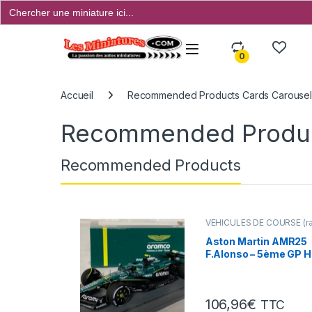
Search
for:
Open
0
Accueil
Recommended Products Cards Carouse
Recommended Produc
Recommended Products
VÉHICULES DE COURSE (ral
Mans, F1 ...)
Aston Martin AMR25
F.Alonso – 5ème GP H
2025 – Spark 1/43°
106,96
€
TTC