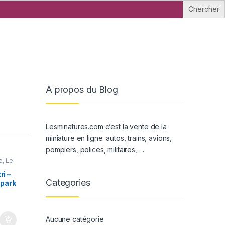
A propos du Blog
Lesminatures.com c’est la vente de la
miniature en ligne: autos, trains, avions,
pompiers, polices, militaires,….
e, Le
VÉHICULES DE COURSE (rallye,
Mans, F1 ...)
i –
Lamborghini Huracan GT
Categories
Spark
Evo 2 – 24H Daytona 2024
MiniGt 1/64°
19,96
€
TTC
Aucune catégorie