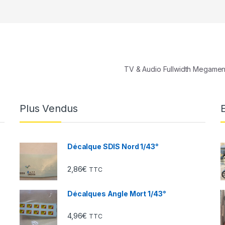
TV & Audio Fullwidth Megame
Plus Vendus
Décalque SDIS Nord 1/43°
2,86
€
TTC
Décalques Angle Mort 1/43°
4,96
€
TTC