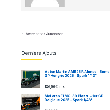
Navigation de l’article
←
Accessories Jumbotron
Derniers Ajouts
Aston Martin AMR25 F.Alonso - 5ème
GP Hongrie 2025 - Spark 1/43°
106,96
€
TTC
McLaren F1 MCL39 Piastri - 1er GP
Belgique 2025 - Spark 1/43°