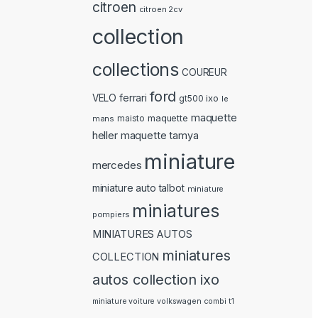
citroen
citroen 2cv
collection
collections
COUREUR
ford
ferrari
VELO
ixo
gt500
le
maquette
maquette
mans
maisto
heller
maquette tamya
miniature
mercedes
miniature auto talbot
miniature
miniatures
pompiers
MINIATURES AUTOS
miniatures
COLLECTION
autos collection ixo
miniature voiture volkswagen combi t1