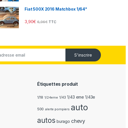
Fiat 500X 2016 Matchbox 1/64°
3,90
€
6,96
€
TTC
S'inscrire
Étiquettes produit
1/43 eme 1/43e
1/18
1/24eme
1/43
auto
500
alerte pompiers
autos
chevy
burago