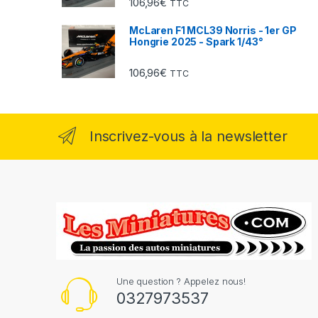
106,96
€
TTC
McLaren F1 MCL39 Norris - 1er GP
Hongrie 2025 - Spark 1/43°
106,96
€
TTC
Inscrivez-vous à la newsletter
Une question ? Appelez nous!
0327973537