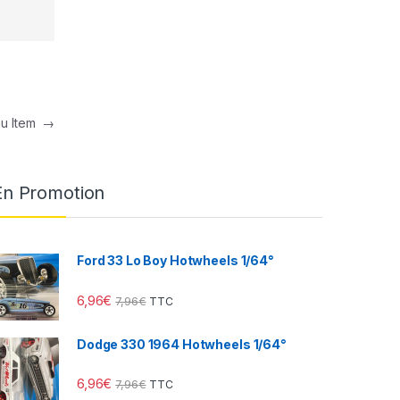
nu Item
→
En Promotion
Ford 33 Lo Boy Hotwheels 1/64°
6,96
€
7,96
€
TTC
Dodge 330 1964 Hotwheels 1/64°
6,96
€
7,96
€
TTC