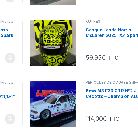
lye, Le
AUTRES
(accessoires,tracteurs,velos,T
VÉHICULES DE COURSE (rally
ris –
Casque Lando Norris –
Mans, F1 ...)
 Spark
McLaren 2025 1/5° Spar
59,95
€
TTC
lye, Le
VÉHICULES DE COURSE (rally
Mans, F1 ...)
ns ...)
Bmw M3 E36 GTR N°2 J.
t 1/64°
Cecotto – Champion A
Cup 1993 – Werk 83 – 1/1
114,00
€
TTC