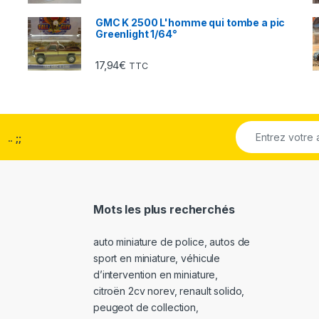
GMC K 2500 L'homme qui tombe a pic
Greenlight 1/64°
17,94
€
TTC
..
;;
Mots les plus recherchés
auto miniature de police
,
autos de
sport en miniature
,
véhicule
d’intervention en miniature
,
citroën 2cv norev
,
renault solido
,
peugeot de collection
,